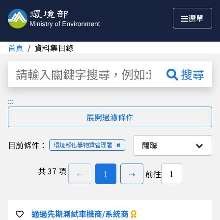
跳至主要內容
選單
首頁
資料集目錄
資料集
搜尋
:::
展開過濾條件
目前條件：
關聯
環境部化學物質管理署
✖
共
37 項
上一頁
前往
頁
下一頁
⇠
1
⇢
前往
通過先期測試車機商/系統商