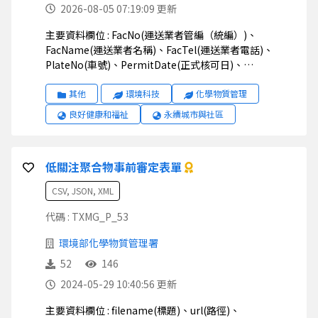
2026-08-05 07:19:09 更新
主要資料欄位 : FacNo(運送業者管編（統編）)、
FacName(運送業者名稱)、FacTel(運送業者電話)、
PlateNo(車號)、PermitDate(正式核可日)、
VehicleModel(車種)、VehicleStyle(車身樣式)、
VehicleWeight(車輛載重量（噸）)、WeightTotal(總連
其他
環境科技
化學物質管理
結重量（噸）)
良好健康和福祉
永續城市與社區
低關注聚合物事前審定表單
CSV, JSON, XML
代碼 : TXMG_P_53
環境部化學物質管理署
52
146
2024-05-29 10:40:56 更新
主要資料欄位 : filename(標題)、url(路徑)、