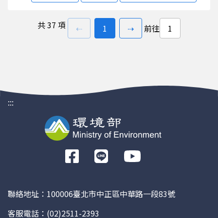
共
37 項
上一頁
前往
頁
下一頁
⇠
1
⇢
前往
:::
前
往
Facebook
聯絡地址：100006臺北市中正區中華路一段83號
客服電話：
(02)2511-2393