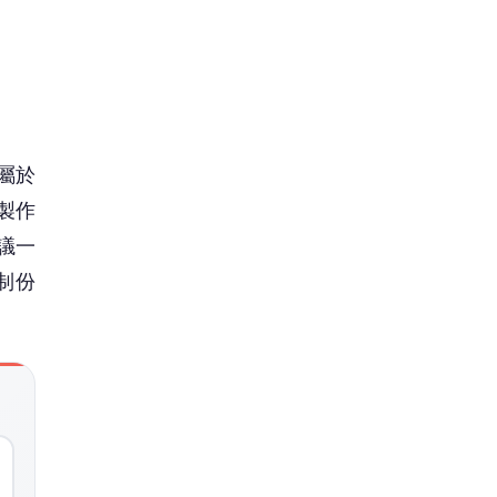
屬於
製作
議一
制份