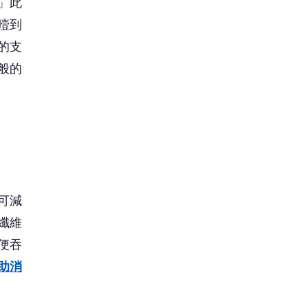
」此
噎到
的支
般的
可減
纖維
便吞
助消