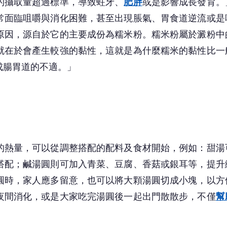
的攝取量超過標準，導致蛀牙、
肥胖
或是影響成長發育。
常面臨咀嚼與消化困難，甚至出現脹氣、胃食道逆流或是
原因，源自於它的主要成份為糯米粉。糯米粉屬於澱粉中
就在於會產生較強的黏性，這就是為什麼糯米的黏性比一
成腸胃道的不適。」
的熱量，可以從調整搭配的配料及食材開始，例如：甜湯
搭配；鹹湯圓則可加入青菜、豆腐、香菇或銀耳等，提升
圓時，家人應多留意，也可以將大顆湯圓切成小塊，以方
夜間消化，或是大家吃完湯圓後一起出門散散步，不僅
幫