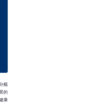
分糯
景的
健康