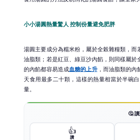
小小湯圓熱量驚人 控制份量避免肥胖
湯圓主要成分為糯米粉，屬於全榖雜糧類，而
油脂類；若是紅豆、綠豆沙內餡，則同樣屬於
的內餡都容易造成
血糖的上升
，而油脂類的內
天食用最多二十顆，這樣的熱量相當於半碗白
量。
🤔
👍
讚