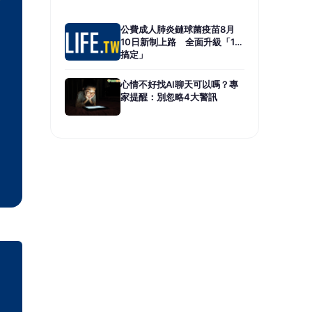
公費成人肺炎鏈球菌疫苗8月
10日新制上路 全面升級「1劑
搞定」
心情不好找AI聊天可以嗎？專
家提醒：別忽略4大警訊