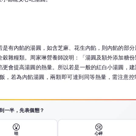
若是有內餡的湯圓，如含芝麻、花生內餡，則內餡的部分
全穀雜糧類。周家琳營養師說明：「湯圓及額外添加糖份
餡更會提高湯圓的熱量。所以若是一般的紅白小湯圓，建
飯，若為內餡湯圓，兩顆即可達到同等熱量，需注意控
 讀到一半，先表個態？
😮
😢
哇
心碎