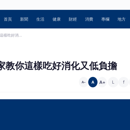
首頁
新聞
生活
健康
財經
消費
專欄
地方
樣吃好消...
家教你這樣吃好消化又低負擔
A+
L
f
A
A−