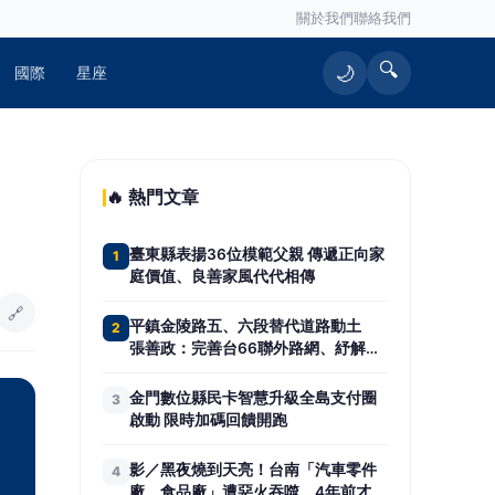
關於我們
聯絡我們
🔍
🌙
國際
星座
🔥 熱門文章
臺東縣表揚36位模範父親 傳遞正向家
1
庭價值、良善家風代代相傳
🔗
平鎮金陵路五、六段替代道路動土
2
張善政：完善台66聯外路網、紓解地
方壅塞
金門數位縣民卡智慧升級全島支付圈
3
啟動 限時加碼回饋開跑
影／黑夜燒到天亮！台南「汽車零件
4
廠、食品廠」遭惡火吞噬 4年前才燒