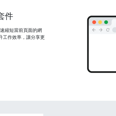
套件
能夠快速縮短當前頁面的網
升工作效率，讓分享更