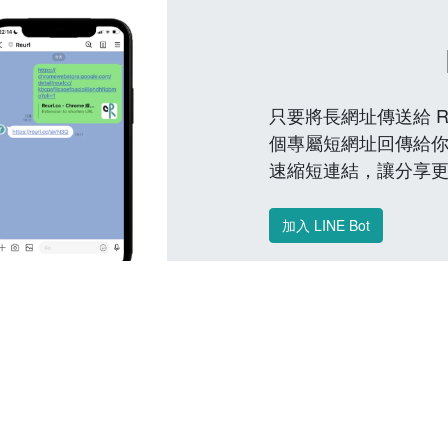
只要將長網址傳送給 Reu
個專屬短網址回傳給你
速縮短連結，讓分享
加入 LINE Bot
常見問題 FAQ