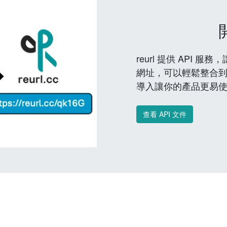
reurl 提供 API
網址，可以輕鬆整合
導入讓你的產品更易
查看 API 文件