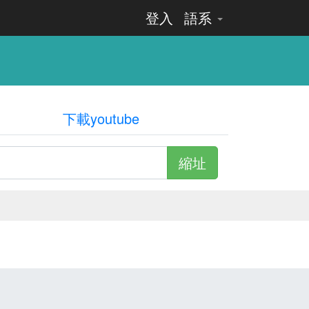
登入
語系
下載youtube
縮址