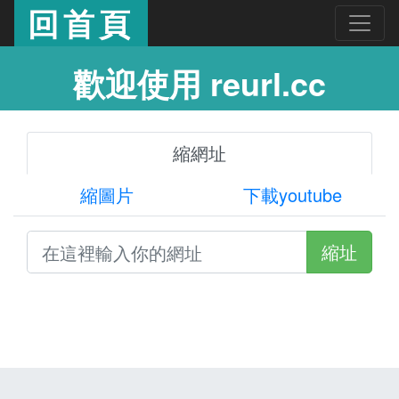
回首頁
歡迎使用 reurl.cc
縮網址
縮圖片
下載youtube
縮址