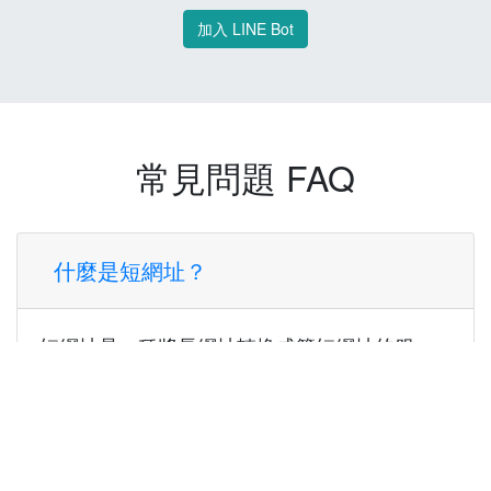
加入 LINE Bot
常見問題 FAQ
什麼是短網址？
短網址是一種將長網址轉換成簡短網址的服
務，讓您可以更方便地分享連結。
使用短網址有什麼好處？