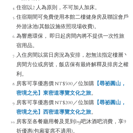
住宿以2 人為原則，不可加人加床。
住宿期間可免費使用本館二樓健身房及聯誼會戶
外游泳池(其餘設施依照現場收費)。
為響應環保， 即日起房間內將不提供一次性旅
宿用品。
入住房間以當日房況為安排，恕無法指定樓層丶
房間方位或房號，飯店保有最終解釋及排房之權
利。
房客可享優惠價 NT$500／位加購
【尋祕圓山，
密境之光】東密道導覽文化之旅
。
房客可享優惠價 NT$200／位加購
【尋祕圓山，
密境之光】西密道導覽文化之旅
。
房客至各餐廳用餐及覓到by吧沐酒吧消費，享9
折優惠(包廂宴席不適用)。