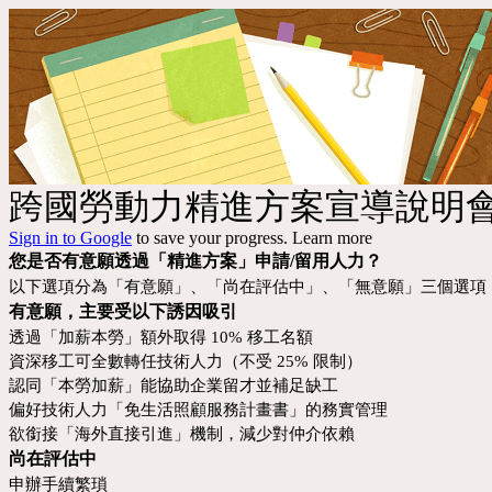
跨國勞動力精進方案宣導說明會
Sign in to Google
to save your progress.
Learn more
您是否有意願透過「精進方案」申請/留用人力？
以下選項分為「有意願」、「尚在評估中」、「無意願」三個選項
有意願，主要受以下誘因吸引
透過「加薪本勞」額外取得 10% 移工名額
資深移工可全數轉任技術人力（不受 25% 限制）
認同「本勞加薪」能協助企業留才並補足缺工
偏好技術人力「免生活照顧服務計畫書」的務實管理
欲銜接「海外直接引進」機制，減少對仲介依賴
尚在評估中
申辦手續繁瑣