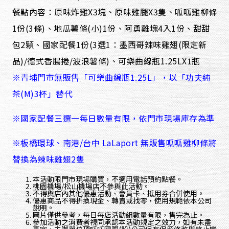
餐點內容：原味炸雞X3塊、原味雞腿X3隻、呱呱雞柳條
1份(3條)、地瓜薯條(小)1份、阿勇雞塊4入1份、甜甜
包2顆、國家配餐1份(3選1：墨西哥辣味雞翅(限定新
品)/德式香腸捲/波浪薯條)、可樂曲線瓶1.25LX1瓶
※青埔門市無販售「可樂曲線瓶1.25L」，以「功夫純
茶(M)3杯」替代
※國家配餐三選一每日數量有限，依門市現場庫存為準
※板橋環球、南港/台中 LaLaport 無販售呱呱雞柳條將
替換為辣味雞翅2隻
本活動限門市現場購買，不適用電話預約點餐。
桃園機場/松山機場店不參與此活動。
不得與店內其他優惠活動、會員卡、抵用券合併使用。
優惠商品不得折換現金、轉賣或找零，使用規範依本公司
說明。
圖片僅供參考，每日每店活動組數量有限，售完為止。
參加活動之消費者視同承認本活動規定之效力，如有未盡