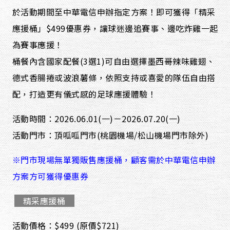
於活動期間至中華電信申辦指定方案！即可獲得「精采
應援桶」$499優惠券，讓球迷邊追賽事、邊吃炸雞一起
為賽事應援！
桶餐內含國家配餐(3選1)可自由選擇墨西哥辣味雞翅、
德式香腸捲或波浪薯條，依照支持或喜愛的隊伍自由搭
配，打造更有儀式感的足球應援體驗！
活動時間：2026.06.01(一)－2026.07.20(一)
活動門市：頂呱呱門市(桃園機場/松山機場門市除外)
※門市現場無單獨販售應援桶，顧客需於中華電信申辦
方案方可獲得優惠券
精采應援桶
活動價格：$499 (原價$721)