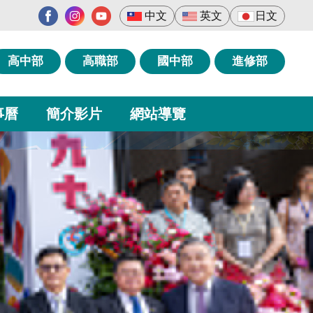
中文
英文
日文
高中部
高職部
國中部
進修部
事曆
簡介影片
網站導覽