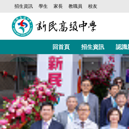
跳
招生資訊
學生
家長
教職員
校友
到
主
要
內
容
區
回首頁
招生資訊
認識