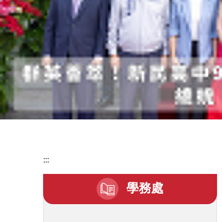
:::
學務處