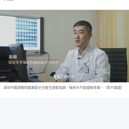
深圳市羅湖醫院集團副主任醫生趙毅強調，喝熱水不能緩解胃痛。（影片截圖）