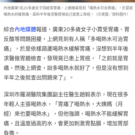
內地廣東1名20多歲女子因經常胃痛，上網搜尋見到「喝熱水可治胃痛」，於是就
喝熱水紓緩胃痛，詎料半年後求醫發現自己竟患上胃癌。（示意圖／資料圖片）
綜合
內地媒體
報道，廣東20多歲女子小賈受胃痛、胃
反酸等問題困擾，上網見到有人稱「多喝熱水可治胃
痛」，於是依樣葫蘆喝熱水緩解胃痛，沒想到半年後
求醫做胃鏡檢查，發現竟已患上胃癌，「之前就是胃
痛，然後上網查，說多喝熱水就好了，但是沒有想到
半年之後就查出問題來了」。
深圳市羅湖醫院集團副主任醫生趙毅表示，現在很多
年輕人主張喝熱水，「胃痛了喝熱水，大姨媽（月
經）來也要喝熱水」，但他強調，喝熱水不能緩解胃
痛，且溫度過高的水，會更加刺激胃黏膜，增加胃部
負擔。