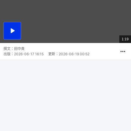
播
放
1:19
總
影
共
片
時
撰文：
田中貴
間
出版：
2026-06-17 16:15
更新：
2026-06-19 00:52