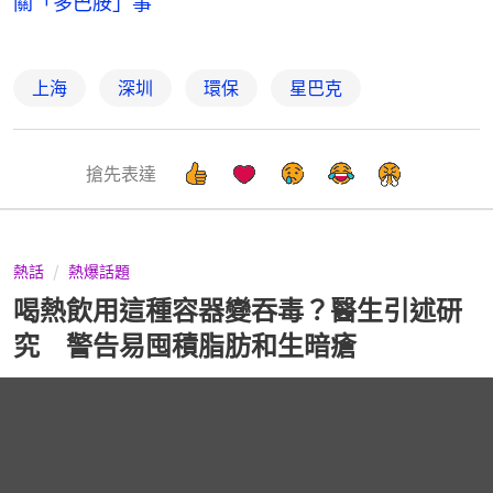
關「多巴胺」事
上海
深圳
環保
星巴克
搶先表達
熱話
熱爆話題
喝熱飲用這種容器變吞毒？醫生引述研
究 警告易囤積脂肪和生暗瘡