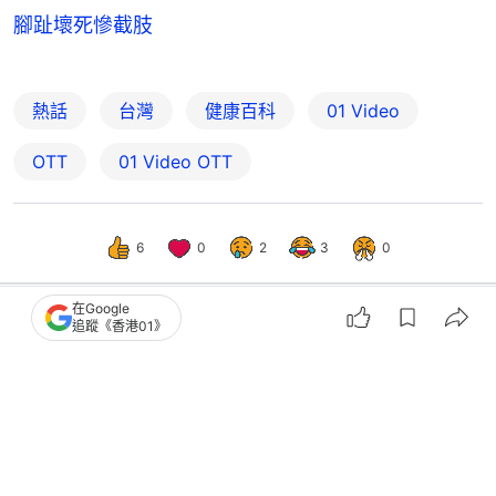
腳趾壞死慘截肢
熱話
台灣
健康百科
01 Video
OTT
01‌ ‌Video‌ ‌OTT
6
0
2
3
0
在Google
追蹤《香港01》
中國
大國小事
吸管杯極易藏霉菌害童腹瀉！唾液迴流
成菌庫 醫生教5招徹底清潔