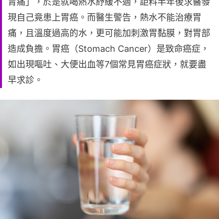
胃痛」，於是就喝熱水紓緩不適，詎料半年後求醫發
現自己竟患上胃癌。而醫生警告，熱水不能治療胃
痛，且溫度過高的水，更可能加刺激胃黏膜，對胃部
造成負擔。胃癌（Stomach Cancer）是致命癌症，
如出現嘔吐、大便出血等7個常見胃癌症狀，就要盡
早求診。