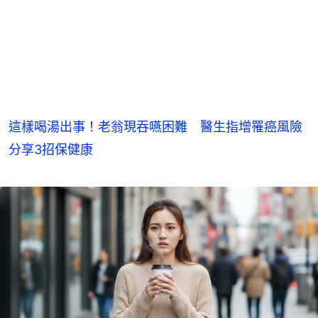
這樣喝湯出事！老翁現吞嚥困難 醫生指增罹癌風險
分享3招保健康