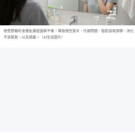
微塑膠顆粒會擾亂腸道菌群平衡，導致慢性發炎、代謝問題、脂肪容易囤積、消化
不良脹氣，以及暗瘡。（AI生成圖片）