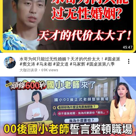
45:47
水哥为何只能过无性婚姻？天才的代价太大！#圆桌派
#窦文涛 #马未都 #梁文道 #马家辉 #圆桌派第八季
大咖访谈录
•
69K views