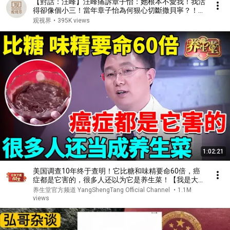
【對話：汪峰】汪峰痛訴章子怡：她根本不愛我！我活
得卻像個小三！當年章子怡為何狠心切斷撒貝寧？！#
蔡康永 #林志玲 #窦文涛 #鲁豫 #八卦 #娱乐圈 #康熙
观视界
•
395K views
来了
1:02:21
美国调查10年终于查明！它比糖和味精要命60倍，癌
症都是它害的，很多人还以为它是养生菜！【我是大医
生】
养生堂官方频道 YangShengTang Official Channel
•
1.1M
views