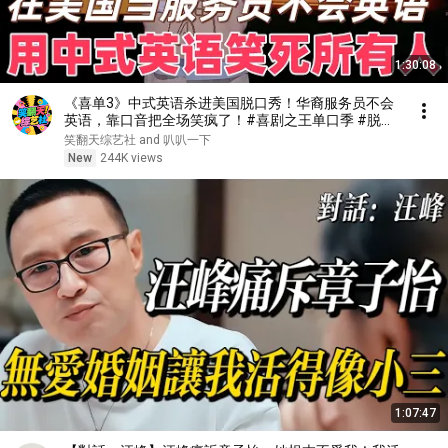
1:30:08
《喜单3》中式英语杀进美国脱口秀！华裔服务员不会
英语，靠口音把全场笑疯了！#喜剧之王单口季 #脱口
秀 #搞笑 #喜剧 #funny #综艺
笑翻天综艺社 and 叭叭一下
New
244K views
1:07:47