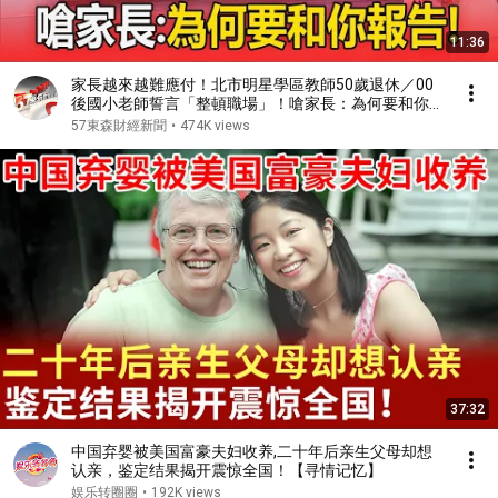
11:36
家長越來越難應付！北市明星學區教師50歲退休／00
後國小老師誓言「整頓職場」！嗆家長：為何要和你報
告
57東森財經新聞
•
474K views
37:32
中国弃婴被美国富豪夫妇收养,二十年后亲生父母却想
认亲，鉴定结果揭开震惊全国！【寻情记忆】
娱乐转圈圈
•
192K views