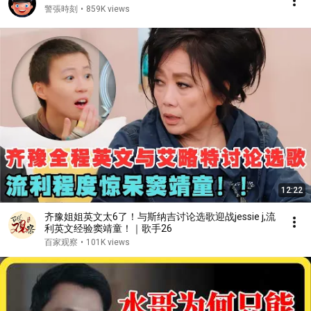
警張時刻
•
859K views
12:22
齐豫姐姐英文太6了！与斯纳吉讨论选歌迎战jessie j,流
利英文经验窦靖童！｜歌手26
百家观察
•
101K views