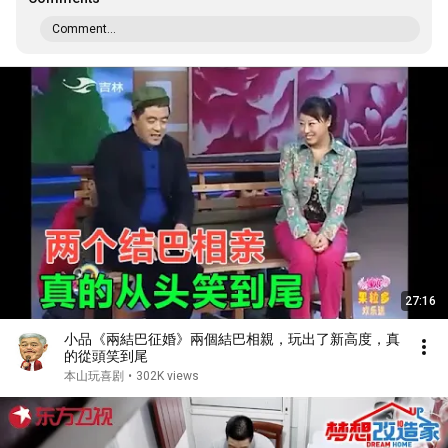
Comment...
27:16
小品《兩結巴征婚》兩個結巴相親，玩出了新高度，真
的從頭笑到尾
本山玩喜剧
•
302K views