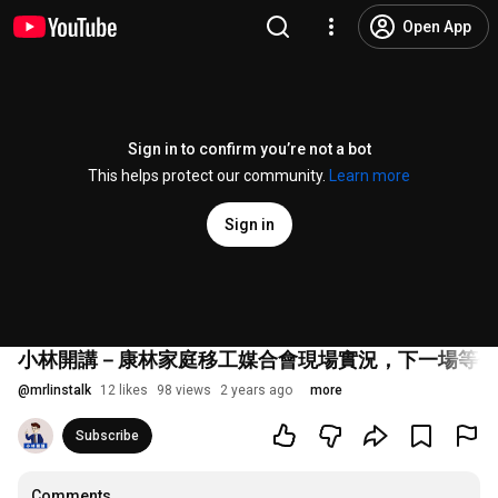
Open App
Sign in to confirm you’re not a bot
This helps protect our community.
Learn more
Sign in
小林開講－康林家庭移工媒合會現場實況，下一場等你
@
mrlinstalk
12 likes
98 views
2 years ago
more
Subscribe
Comments