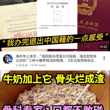
19:32
海外华人亲历：“ 我回国办理退出中国籍，现在想想有
点后怕 “ 三种小概率情况的猜测。【非法使用身份证、
经济纠纷、历史旧案】
弘哥杂谈
•
167K views