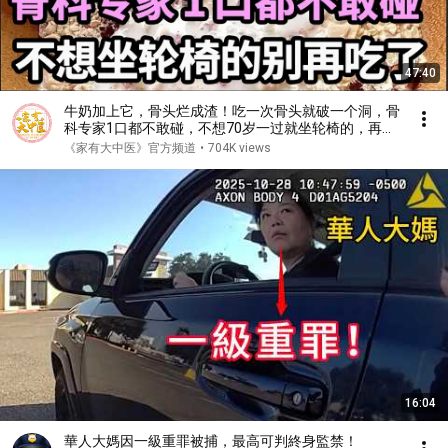
47:40
牛奶加上它，骨头烂成渣！吃一次骨头就破一个洞，骨
科专家1口都不敢碰，不想70岁一过就坐轮椅的，再喜
欢都要忌口！【家庭大医生】
《家有大中医》官方频道
•
704K views
16:04
華人大媽因一級重罪被捕，最高可判終身監禁！