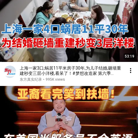
53:19
上海一家3口,蜗居11平米房子30年,为儿子结婚,砸墙重
建秒变三层小洋楼,看呆了！#梦想改造家 第六季
S06EP02
东方真实纪录
•
995K views