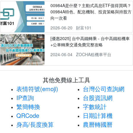
00984A是什麼？主動式高息ETF值得買嗎？
00984A特色、配息機制、投資策略與持股方
向一次看
2026-06-20
財富101
[優惠2025] 台中高鐵轉乘 - 台中高鐵租機車
+公車轉乘交通免費完整攻略
2024-06-04
ZOCHA租機車平台
其他免費線上工具
表情符號(emoji)
台灣公司查詢網
IP查詢
台股資訊網
繁簡轉換
字數統計
QRCode
日期計算機
身高/長度換算
農曆轉國曆