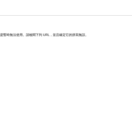
變更或是暫時無法使用。請檢閱下列 URL，並且確定它的拼寫無誤。