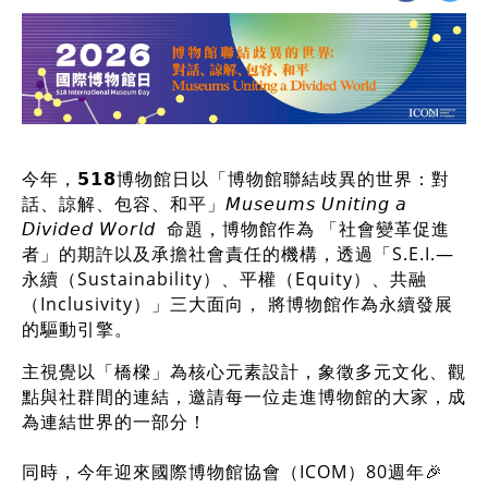
今年，𝟱𝟭𝟴博物館日以「博物館聯結歧異的世界：對
話、諒解、包容、和平」𝘔𝘶𝘴𝘦𝘶𝘮𝘴 𝘜𝘯𝘪𝘵𝘪𝘯𝘨 𝘢
𝘋𝘪𝘷𝘪𝘥𝘦𝘥 𝘞𝘰𝘳𝘭𝘥 ​ 命題，博物館作為 「社會變革促進
者」的期許以及承擔社會責任的機構，透過「S.E.I.—
永續（Sustainability）、平權（Equity）、共融
（Inclusivity）」三大面向， 將博物館作為永續發展
的驅動引擎。
主視覺以「橋樑」為核心元素設計，象徵多元文化、觀
點與社群間的連結，邀請每一位走進博物館的大家，成
為連結世界的一部分！
同時，今年迎來國際博物館協會（ICOM）80週年🎉