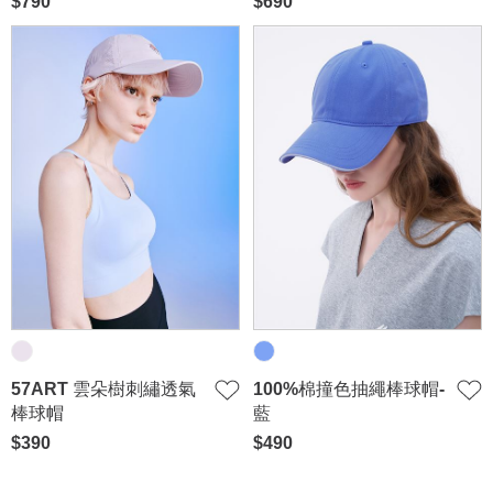
$790
$690
57ART 雲朵樹刺繡透氣
100%棉撞色抽繩棒球帽-
棒球帽
藍
$390
$490