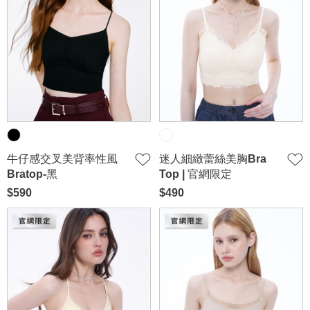
牛仔感交叉美背率性風
迷人細緻蕾絲美胸Bra
Bratop-黑
Top | 官網限定
$590
$490