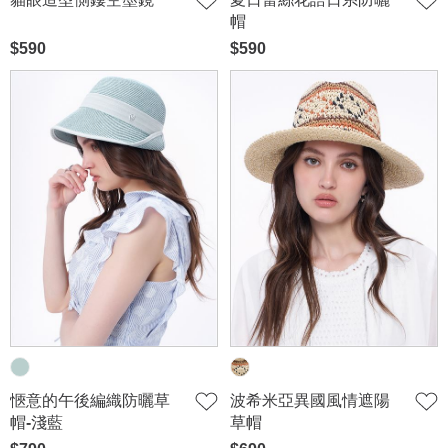
帽
$590
$590
愜意的午後編織防曬草
波希米亞異國風情遮陽
帽-淺藍
草帽