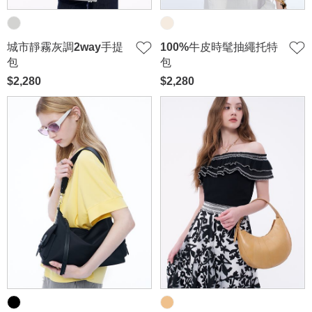
城市靜霧灰調2way手提
100%牛皮時髦抽繩托特
包
包
$2,280
$2,280