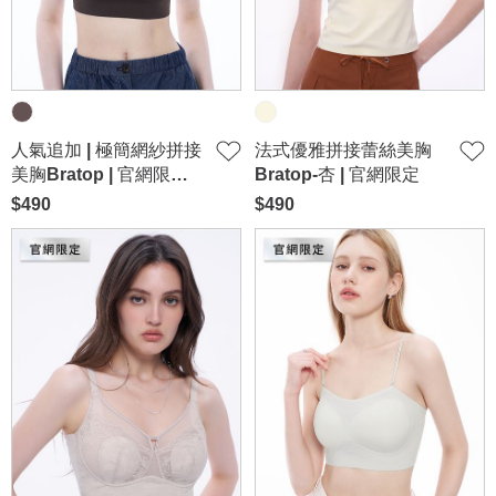
人氣追加 | 極簡網紗拼接
法式優雅拼接蕾絲美胸
美胸Bratop | 官網限定-
Bratop-杏 | 官網限定
咖啡
$490
$490