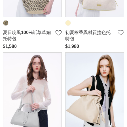
夏日晚風100%紙草草編
初夏檸香異材質撞色托
托特包
特包
$1,580
$1,980