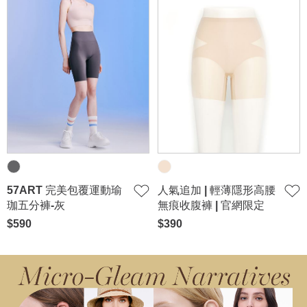
57ART 完美包覆運動瑜
人氣追加 | 輕薄隱形高腰
珈五分褲-灰
無痕收腹褲 | 官網限定
$590
$390