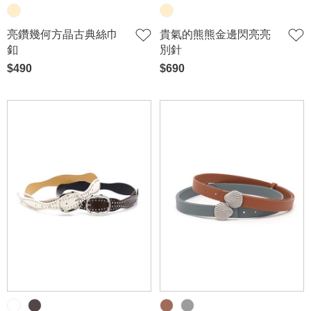
亮鑽幾何方晶古典絲巾
貴氣的熊熊金邊閃亮亮
釦
別針
$490
$690