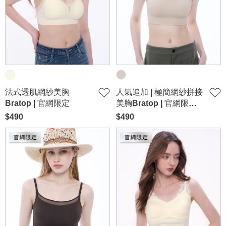
法式透肌網紗美胸
人氣追加 | 極簡網紗拼接
Bratop | 官網限定
美胸Bratop | 官網限定-
卡其
$490
$490