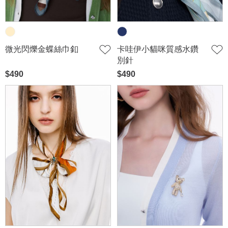
微光閃爍金蝶絲巾釦
卡哇伊小貓咪質感水鑽
別針
$490
$490