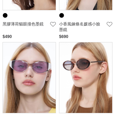
黑膠薄荷貓眼撞色墨鏡
小香風鍊條名媛感小臉
墨鏡
$490
$690