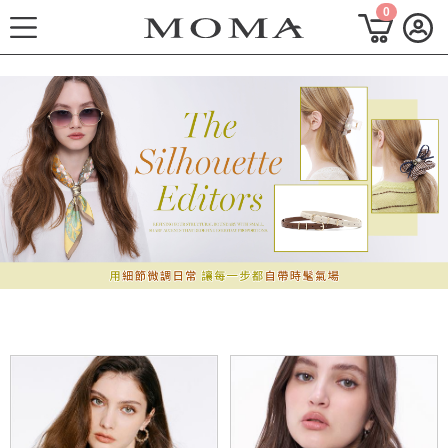
0
功能選單
2026秋季形象 Mode 風格
熱門主題
每週新品
上身系列
下著系列
連身系列
百搭配件