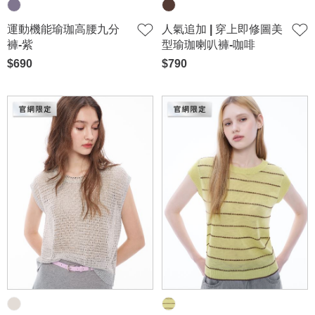
運動機能瑜珈高腰九分
人氣追加 | 穿上即修圖美
褲-紫
型瑜珈喇叭褲-咖啡
$690
$790