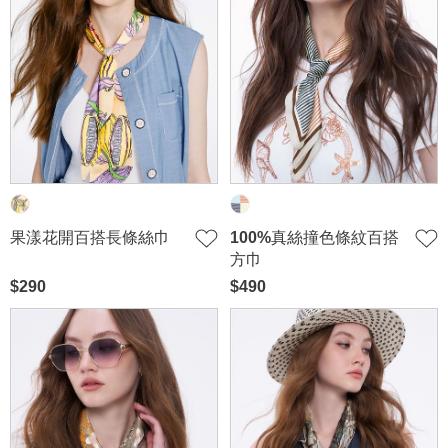
穿搭美學
關於MOMA
網站須知與政策
果漾花開百搭長條絲巾
100%真絲撞色條紋百搭
方巾
$290
$490