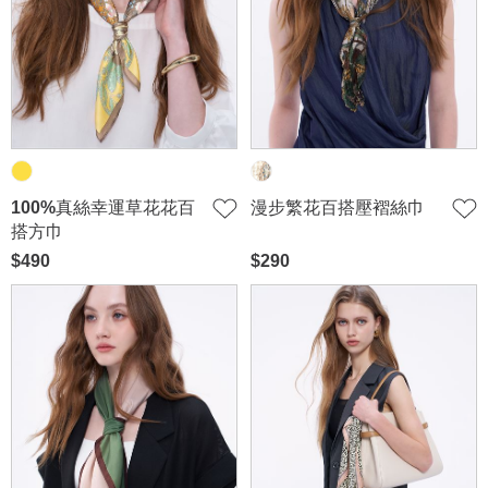
100%真絲幸運草花花百
漫步繁花百搭壓褶絲巾
搭方巾
$490
$290