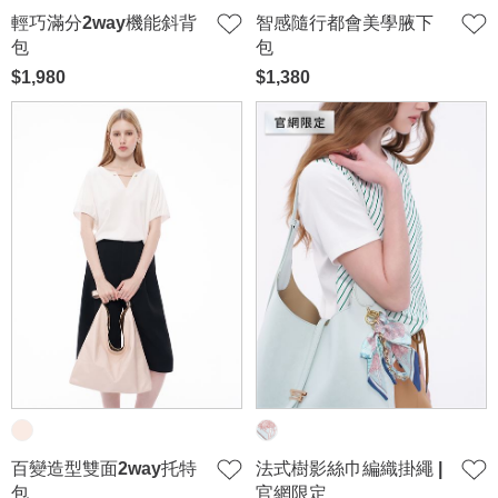
輕巧滿分2way機能斜背
智感隨行都會美學腋下
包
包
$1,980
$1,380
百變造型雙面2way托特
法式樹影絲巾編織掛繩 |
包
官網限定