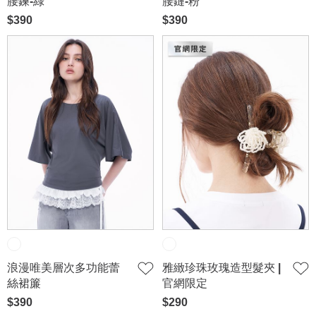
腰鍊-綠
腰鏈-粉
$390
$390
浪漫唯美層次多功能蕾
雅緻珍珠玫瑰造型髮夾 |
絲裙簾
官網限定
$390
$290