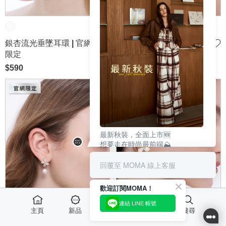
銀杏流光垂墜耳環 | 官網
耀眼光芒流星墜緞耳環 |
限定
官網限定
$590
$490
最新秋裝，全面上市🆕
想要走在時尚最前端⛰️
必須搶先一個季別選購🛍️
這樣在秋季來臨，立馬出彩🌟
回覆至 MOMA 線上客服
| SEE MORE✨ |
歡迎訂閱MOMA！
連結 LINE 帳號
主頁
新品
最愛
活動
搜尋