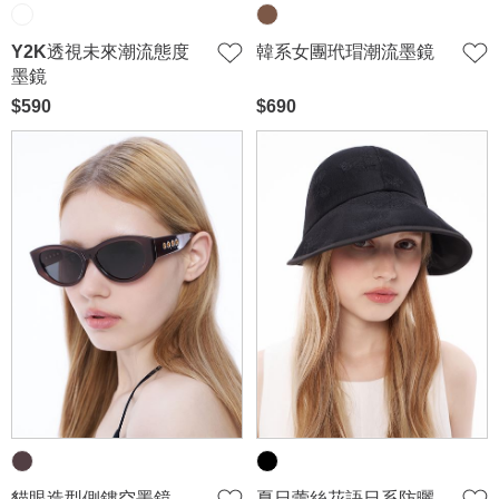
Y2K透視未來潮流態度
韓系女團玳瑁潮流墨鏡
墨鏡
$590
$690
貓眼造型側鏤空墨鏡
夏日蕾絲花語日系防曬