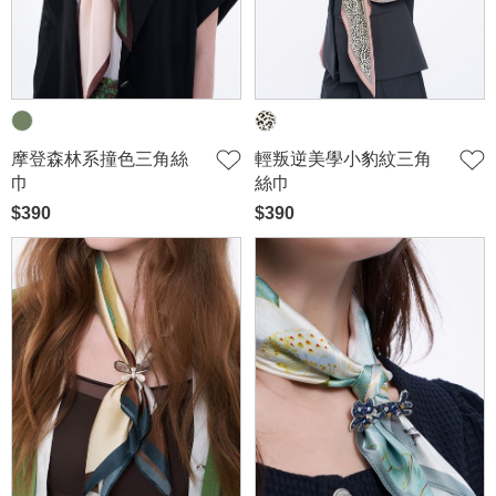
摩登森林系撞色三角絲
輕叛逆美學小豹紋三角
巾
絲巾
$390
$390