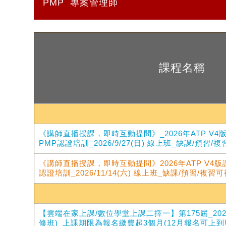
PMP
專案管理師
課程名稱
《講師直播授課，即時互動提問》_2026年ATP V4
PMP認證培訓_2026/9/27(日) 線上班_缺課/預習/
《講師直播授課，即時互動提問》2026年ATP V4版
認證培訓_2026/11/14(六) 線上班_缺課/預習/複習
【雲端在家上課/數位學堂上課二擇一】第175屆_20
修班)_上課期限為報名繳費起3個月(12月報名可上到