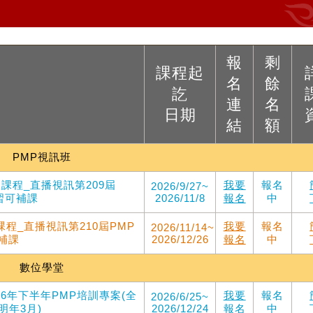
報
剩
課程起
名
餘
訖
連
名
日期
結
額
PMP視訊班
版課程_直播視訊第209屆
我要
報名
2026/9/27~
複習可補課
2026/11/8
報名
中
課程_直播視訊第210屆PMP
我要
報名
2026/11/14~
可補課
2026/12/26
報名
中
數位學堂
26年下半年PMP培訓專案(全
我要
報名
2026/6/25~
明年3月)
2026/12/24
報名
中