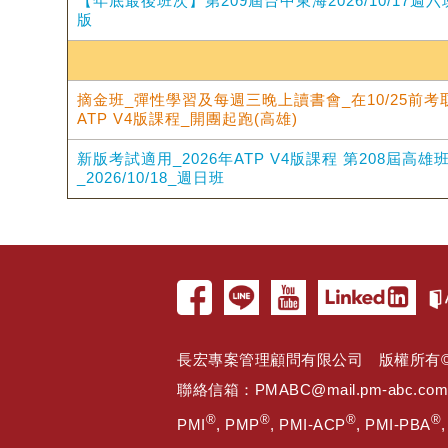
【年底最後班次】第209屆台中東海2026/10/17週六
版
摘金班_彈性學習及每週三晚上讀書會_在10/25前考取
ATP V4版課程_開團起跑(高雄)
新版考試適用_2026年ATP V4版課程 第208屆高
_2026/10/18_週日班
長宏專案管理顧問有限公司 版權所有© 2005 
聯絡信箱：
PMABC@mail.pm-abc.com
®
®
®
®
PMI
, PMP
, PMI-ACP
, PMI-PBA