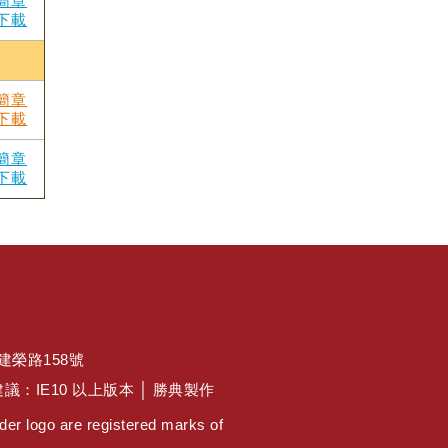
簡章
下載
簡章
下載
簡章
下載
區建榮路158號
佳瀏覽建議：IE10 以上版本 │ 勝典製作
er logo are registered marks of