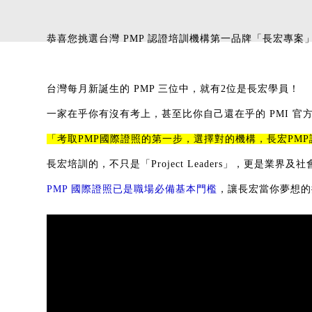
恭喜您挑選台灣 PMP 認證培訓機構第一品牌「長宏專案
台灣每月新誕生的 PMP 三位中，就有2位是長宏學員！
一家在乎你有沒有考上，甚至比你自己還在乎的
PMI 官
「考取PMP國際證照的第一步，
選擇對的機構，長宏PM
長宏培訓的，不只是「Project Leaders」，更是業界
PMP 國際證照已是職場必備基本門檻
，讓長宏當你夢想的