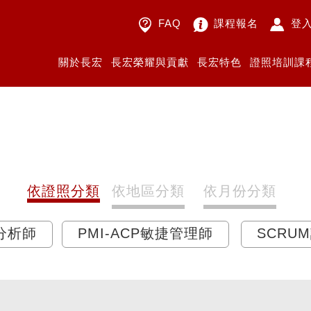
FAQ
課程報名
登
關於長宏
長宏榮耀與貢獻
長宏特色
證照培訓課
依證照分類
依地區分類
依月份分類
業分析師
PMI-ACP敏捷管理師
SCRU