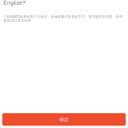
English*
發生錯誤！請登入並再試一次或回到主
頁。
* 自動翻譯結果由第三方提供，未涵蓋圖片及系統文字，並可能存在誤差，若有
差異請以原文為準。
登入
返回首頁
確定
ID: 279e0d7a761-3c86-4d81-b5f3-d9f4478064cd