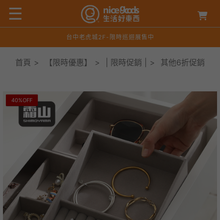
☰
台中老虎城2F-限時巡迴展售中
首頁
>
【限時優惠】
>
| 限時促銷 |
>
其他6折促銷
40%OFF