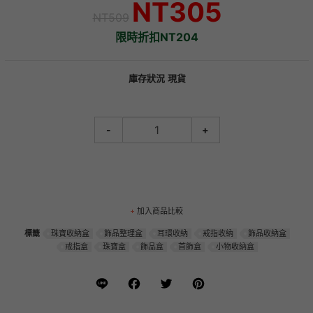
NT305
NT509
限時折扣NT204
庫存狀況
現貨
-
+
加入商品比較
標籤
珠寶收納盒
飾品整理盒
耳環收納
戒指收納
飾品收納盒
戒指盒
珠寶盒
飾品盒
首飾盒
小物收納盒
Line
Facebook
Twitter
Pinterest