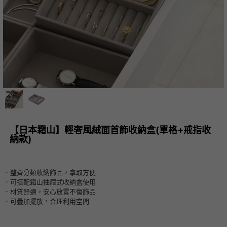
【日本霜山】輕奢風絨面首飾收納盒(單格+戒指收
納款)
．整齊分類收納飾品，拿取方便
．可搭配霜山抽屜式收納盒使用
．材質舒適，安心放置不傷飾品
．可疊加擺放，合理利用空間