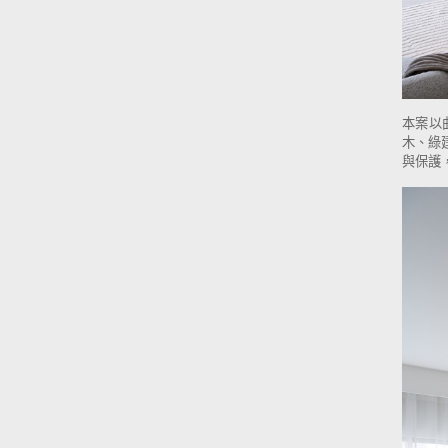
本案以
木、綠
與保護