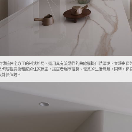
脫傳統住宅方正的制式格局，運用具有流動性的曲線模擬自然環境，並藉由窗
具包容性與柔和感的住家氛圍，讓居者暢享溫馨、愜意的生活體驗。同時，仍
設計價值觀。