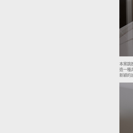
本案跳
造一種
新穎的