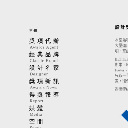
設計盒子DESIGN B
設計
主題
獎項代辦
本案為
大量運
Awards Agent
明、空
經典品牌
BET
Classic Brand
斯本、
設計名家
Fost
Designer
只取一位
獎項新訊
置，環
Awards News
得獎連
得獎報導
Report
媒體
Media
空間
Space