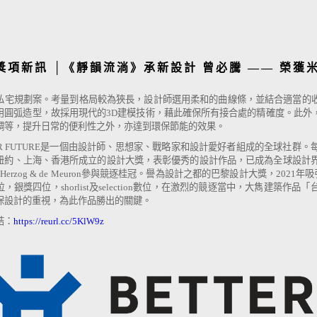
OX
獎項新訊 │《靜韻流淌》承新設計 曾必騰 —— 榮獲米
私宅規劃案。考量到格局較為狹長，設計師選用柔和的曲線條，並結合適當的
用圓弧造型，故採用現代的3D建模技術，藉此確保所有接合處的精確度。此外
調等，提升日常的便利性之外，亦達到環保節能的效果。
TER FUTURE是一個由設計師、思想家、戰略家和設計愛好者組成的全球社
紐約、上海、香港所成立的設計大獎，表彰優秀的設計作品，已成為全球設計界的最大盛
er、Herzog & de Meuron參與競逐桂冠。譽為設計之都的巴黎設計大獎，2
，銀獎四位，shorlist及selection數位，在激烈的競逐當中，大雋建
保設計的重視，為此作品勝出的關鍵。
結：
https://reurl.cc/5KlW9z