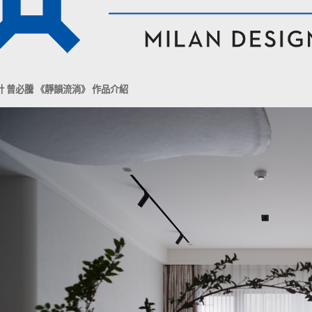
計 曾必騰 《靜韻流淌》 作品介紹