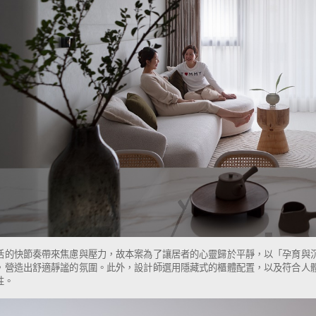
活的快節奏帶來焦慮與壓力，故本案為了讓居者的心靈歸於平靜，以「孕育與
，營造出舒適靜謐的氛圍。此外，設計師選用隱藏式的櫃體配置，以及符合人
性。