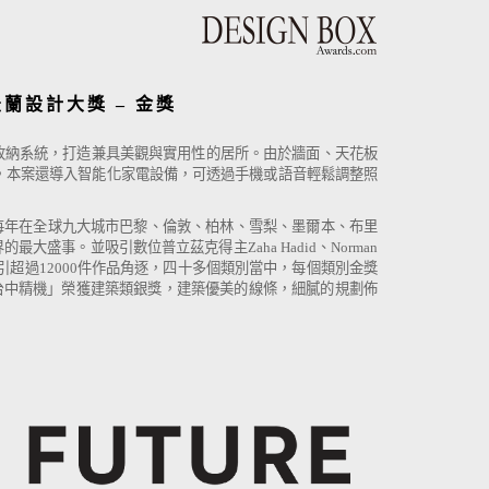
蘭設計大獎 – 金獎
收納系統，打造兼具美觀與實用性的居所。由於牆面、天花板
，本案還導入智能化家電設備，可透過手機或語音輕鬆調整照
群。每年在全球九大城市巴黎、倫敦、柏林、雪梨、墨爾本、布里
事。並吸引數位普立茲克得主Zaha Hadid、Norman
021年吸引超過12000件作品角逐，四十多個類別當中，每個類別金獎
築作品「台中精機」榮獲建築類銀獎，建築優美的線條，細膩的規劃佈