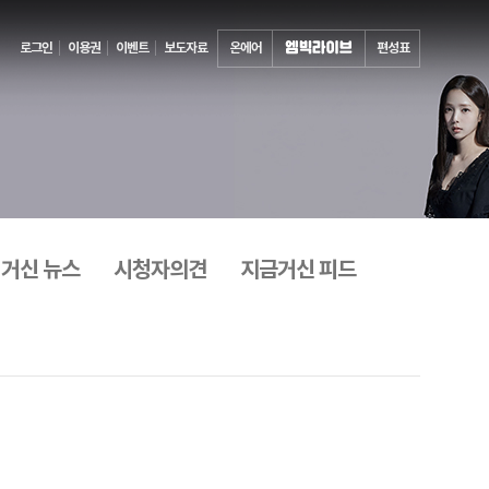
로그인
이용권
이벤트
보도자료
온에어
편성표
 거신 뉴스
시청자의견
지금거신 피드