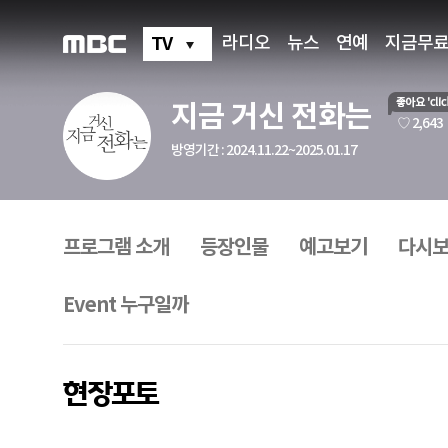
지
금
거
TV
라디오
뉴스
연예
지금무
신
전
화
는
지금 거신 전화는
현
좋
♡ 2,643
장
아
포
방영기간 : 2024.11.22~2025.01.17
요
토
프
로
그
프로그램 소개
등장인물
예고보기
다시
램
메
뉴
Event 누구일까
현장포토