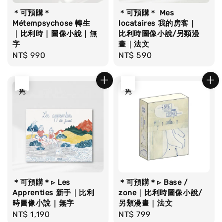
＊可預購＊
＊可預購＊ Mes
Métempsychose 轉生
locataires 我的房客｜
｜比利時｜圖像小說｜無
比利時圖像小說/另類漫
字
畫｜法文
Regular
NT$ 990
Regular
NT$ 590
price
price
售完
售完
＊可預購＊▹ Les
＊可預購＊▹ Base /
Apprenties 新手｜比利
zone｜比利時圖像小說/
時圖像小說｜無字
另類漫畫｜法文
Regular
NT$ 1,190
Regular
NT$ 799