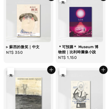
▹ 蘇西的微笑｜中文
＊可預購＊ Museum 博
物館｜比利時圖像小說
Regular
NT$ 350
Regular
NT$ 1,150
price
price
售完
售完