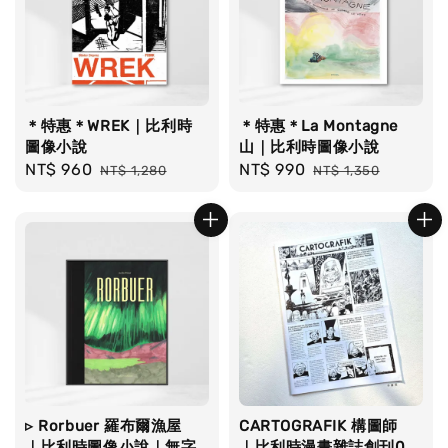
＊特惠＊WREK｜比利時
＊特惠＊La Montagne
圖像小說
山｜比利時圖像小說
Sale
NT$ 960
Regular
Sale
NT$ 990
Regular
NT$ 1,280
NT$ 1,350
price
price
price
price
▹ Rorbuer 羅布爾漁屋
CARTOGRAFIK 構圖師
｜比利時圖像小說｜無字
｜比利時漫畫雜誌創刊0