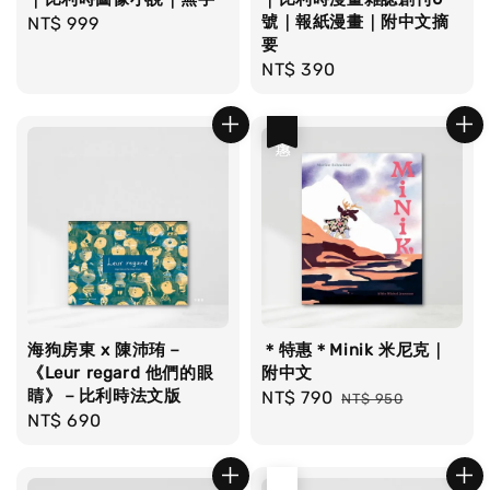
號｜報紙漫畫｜附中文摘
Regular
NT$ 999
要
price
Regular
NT$ 390
price
優惠
海狗房東 x 陳沛珛－
＊特惠＊Minik 米尼克｜
《Leur regard 他們的眼
附中文
睛》－比利時法文版
Sale
NT$ 790
Regular
NT$ 950
Regular
NT$ 690
price
price
price
售完