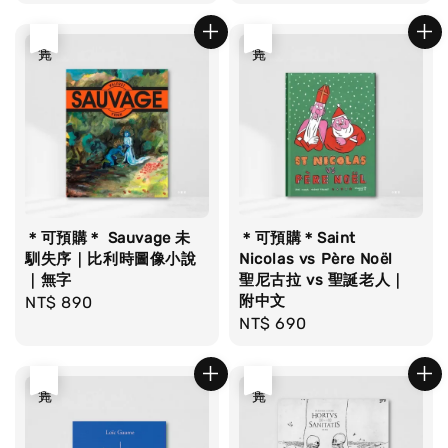
price
售完
售完
＊可預購＊ Sauvage 未
＊可預購＊Saint
馴失序｜比利時圖像小說
Nicolas vs Père Noël
｜無字
聖尼古拉 vs 聖誕老人｜
附中文
Regular
NT$ 890
Regular
NT$ 690
price
price
售完
售完