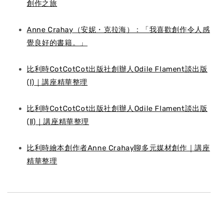
創作之旅
Anne Crahay（安妮・克拉海）：「我喜歡創作令人感
覺良好的書籍。」
比利時CotCotCot出版社創辦人Odile Flament談出版
(Ⅰ)｜講座精華整理
比利時CotCotCot出版社創辦人Odile Flament談出版
(Ⅱ)｜講座精華整理
比利時繪本創作者Anne Crahay聊多元媒材創作｜講座
精華整理