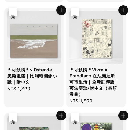
price
price
售完
售完
＊可預購＊▹ Ostende
＊可預購＊Vivre à
奧斯坦德｜比利時圖像小
Frandisco 在法蘭迪斯
說｜附中文
可市生活｜全新註釋版｜
英法雙語/附中文（另類
Regular
NT$ 1,390
漫畫）
price
Regular
NT$ 1,390
price
售完
售完