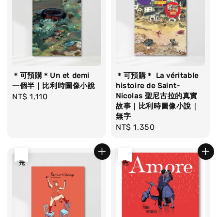
＊可預購＊Un et demi
＊可預購＊ La véritable
一個半｜比利時圖像小說
histoire de Saint-
Nicolas 聖尼古拉的真實
Regular
NT$ 1,110
故事｜比利時圖像小說｜
price
無字
Regular
NT$ 1,350
price
售完
售完