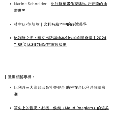
Marine Schneider｜
比利時童書作家瑪琳.史奈德的插
畫世界
林幸萩×陳培瑜｜
比利時繪本中的靜謐美學
比利時之光：獨立出版與繪本創作的創意奇蹟｜2024
TIBE ╳ 比利時國家館書展論壇
▎童里相關專欄：
比利時三大龍頭出版社齊登台 助推在台比利時閱讀浪
潮
筆尖上的哲思：默德．侯桀（Maud Roegiers）的溫柔