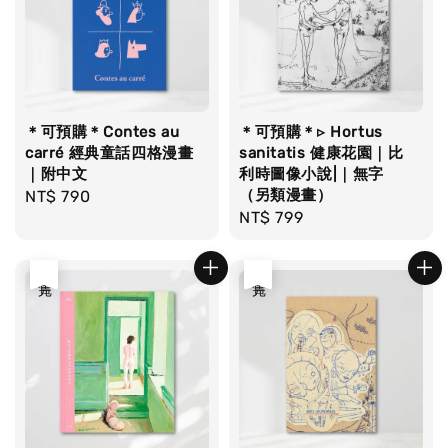
＊可預購＊Contes au
＊可預購＊▹ Hortus
carré 經典童話四格漫畫
sanitatis 健康花園｜比
｜附中文
利時圖像小說|｜無字
（另類漫畫）
Regular
NT$ 790
Regular
NT$ 799
price
price
售完
售完