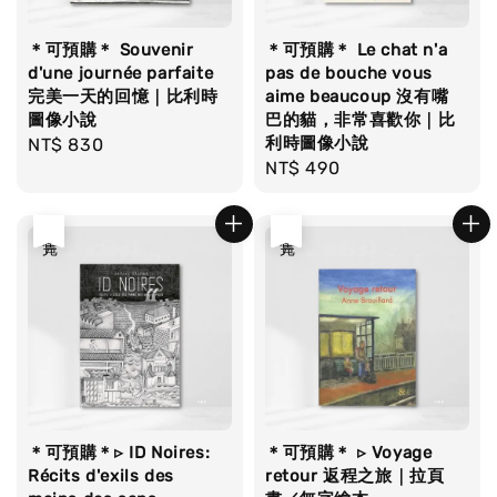
＊可預購＊ Souvenir
＊可預購＊ Le chat n'a
d'une journée parfaite
pas de bouche vous
完美一天的回憶｜比利時
aime beaucoup 沒有嘴
圖像小說
巴的貓，非常喜歡你｜比
利時圖像小說
Regular
NT$ 830
Regular
NT$ 490
price
price
售完
售完
＊可預購＊▹ ID Noires:
＊可預購＊ ▹ Voyage
Récits d'exils des
retour 返程之旅｜拉頁