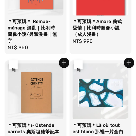
＊可預購＊ Remue-
＊可預購＊Amore 義式
ménage 混亂｜比利時
愛情｜比利時圖像小說
圖像小說/另類漫畫｜無
（成人漫畫）
字
Regular
NT$ 990
Regular
NT$ 960
price
price
售完
售完
＊可預購＊▹ Ostende
＊可預購＊Là où tout
carnets 奧斯坦德筆記本
est blanc 那裡一片全白