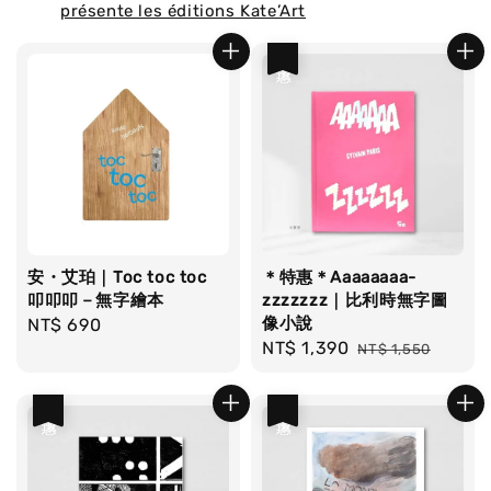
présente les éditions Kate’Art
優惠
安・艾珀｜Toc toc toc
＊特惠＊Aaaaaaaa-
叩叩叩－無字繪本
zzzzzzz｜比利時無字圖
像小說
Regular
NT$ 690
Sale
NT$ 1,390
Regular
price
NT$ 1,550
price
price
優惠
優惠