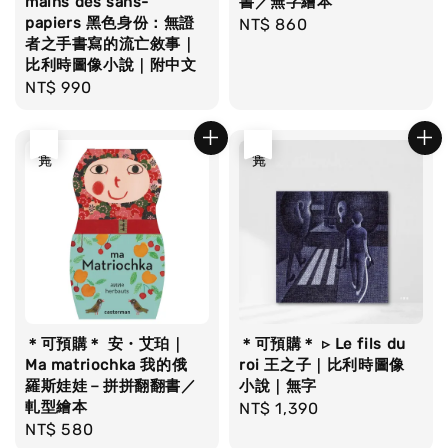
mains des sans-
書／無字繪本
papiers 黑色身份：無證
Regular
NT$ 860
者之手書寫的流亡敘事｜
price
比利時圖像小說｜附中文
Regular
NT$ 990
price
售完
售完
＊可預購＊ 安・艾珀｜
＊可預購＊ ▹ Le fils du
Ma matriochka 我的俄
roi 王之子｜比利時圖像
羅斯娃娃－拼拼翻翻書／
小說｜無字
軋型繪本
Regular
NT$ 1,390
Regular
NT$ 580
price