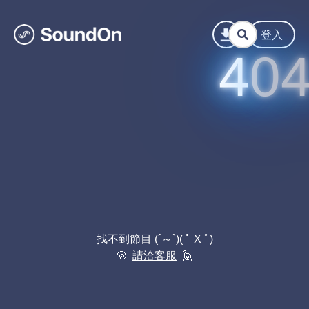
登入
找不到節目 (´～`)
( ﾟ Χ ﾟ)
🐚
請洽客服
🙋