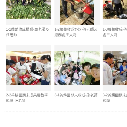
1-1蘿蔔收成捐贈-周老師及
1-2蘿蔔收成野炊-許老師及
1-3蘿蔔收成
汪老師
總務處王大哥
處王大哥
2-2善耕園期末成果展教學
3-1善耕園期末收成-施老師
3-2善耕園期
觀摩-汪老師
觀摩