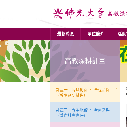
最新消息
單位簡介
活動
高教深耕計畫
計畫一 跨域創新 ‧ 全程品保
（教學創新精進）
計畫二 專業服務 ‧ 全面參與
（善盡社會責任）