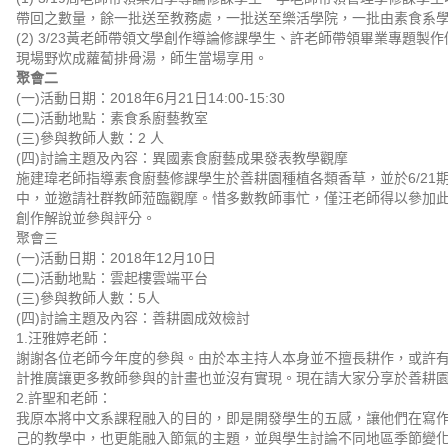
帶回之數量，餘一批送至教務處，一批送至樂活學院，一批由素食系
(2) 3/23黃老師帶領文學創作導論修課學生、許老師帶領畢業專題
現場野炊成蘿蔔排骨湯，師生當場享用。
聚會二
(一)活動日期：2018年6月21日14:00-15:30
(二)活動地點：素食系廚藝教室
(三)參與教師人數：2 人
(四)討論主題及內容：異國素食廚藝成果發表教學觀摩
施建瑋老師指導素食廚藝修課學生於善耕園種植各類香草，並於6/21
中，並邀請社群教師蒞臨觀摩。惜多數教師事忙，僅汪老師得以參加
創作解說並參與評分。
聚會三
(一)活動日期：2018年12月10日
(二)活動地點：雲起樓雲端平台
(三)參與教師人數：5人
(四)討論主題及內容：善耕園成效檢討
1.汪雅婷老師：
謝謝各位老師今年度的參與。由於本主持人本身並不擅長耕作，或許
計推廣讓更多教師參與的計畫也並沒有實現。現在請大家分享於善耕
2.許聖和老師：
我原本將中文系課程融入的目的，即是開發學生的五感，讓他們在寫
己的教學中，也更能融入節氣的主題，並與學生討論不同地區季節變