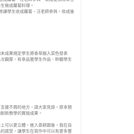
學生做成蘿蔔料理。
製作修課學生收成蘿蔔，汪老師參與。收成後
期末成果規定學生將香草融入菜色發表
此次觀摩，有幸品嘗學生作品、聆聽學生
有支援不周的地方，請大家見諒。原本預
園創新教學的實施成果。
作上可以更立體。進入善耕園後，我在自
化的感受，讓學生在寫作中可以有更多豐