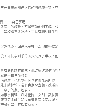
學生在畢業前都進入善耕園體驗一次，並
賣，1/3自己享用。
善耕園中的經驗，可以幫助他們了解一分
團、學校購置耕耘機，可以有利於師生對
部份少很多。因為規定種下去的香料就是
米後，即使拿到手的玉米只長了半根，他
會有動物跑來偷吃，此時應該如何面對?
這就是一種生命教育。
園內體驗。也希望這個善耕園能有所傳
更能永續經營。我們也期盼宜蘭、礁溪的
族一輩子的農事經驗。
例如素食料理、戶外營隊、文創、數位資
需要讓更多師生知道有善耕園這個場域，
比帶整班學生來得有意義。