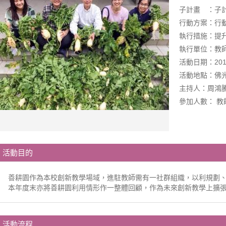
子計畫 ：子計
行動方案：行動
執行措施：提升共
執行單位：教
活動日期：2018-0
活動地點：佛
主持人：周鴻
參加人數： 教
活動目的
善耕園作為本校創新教學場域，進駐教師需有一社群組織，以利規劃
本年度末亦將善耕園利用情形作一整體回顧，作為未來創新教學上擴
活動流程