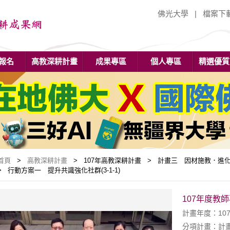
佛光大學
|
檔案下
報名
高教深耕計畫
成果專區
個人專區
精選優質
首頁
>
高教深耕計畫
> 107年高教深耕計畫 > 計畫三 因材施教．進化
> 行動方案一 提升共識強化社群(3-1-1)
107年度教
計畫年度：10
分項計畫：計