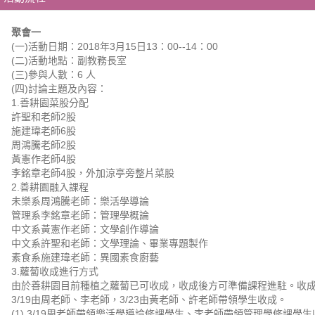
聚會一
(一)活動日期：2018年3月15日13：00--14：00
(二)活動地點：副教務長室
(三)參與人數：6 人
(四)討論主題及內容：
1.善耕園菜股分配
許聖和老師2股
施建瑋老師6股
周鴻騰老師2股
黃憲作老師4股
李銘章老師4股，外加涼亭旁整片菜股
2.善耕園融入課程
未樂系周鴻騰老師：樂活學導論
管理系李銘章老師：管理學概論
中文系黃憲作老師：文學創作導論
中文系許聖和老師：文學理論、畢業專題製作
素食系施建瑋老師：異國素食廚藝
3.蘿蔔收成進行方式
由於善耕園目前種植之蘿蔔已可收成，收成後方可準備課程進駐。收
3/19由周老師、李老師，3/23由黃老師、許老師帶領學生收成。
(1) 3/19周老師帶領樂活學導論修課學生、李老師帶領管理學修課