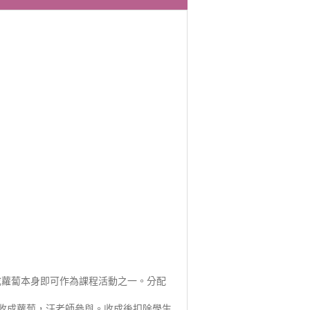
成蘿蔔本身即可作為課程活動之一。分配
學生收成蘿蔔，汪老師參與。收成後扣除學生