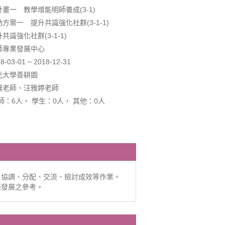
畫一 教學增能明師養成(3-1)
方案一 提升共識強化社群(3-1-1)
識強化社群(3-1-1)
師專業發展中心
3-01 ~ 2018-12-31
光大學善耕園
騰老師、汪雅婷老師
師：6人， 學生：0人， 其他：0人
、協調、分配、交流、檢討成效等作業。
張發展之參考。