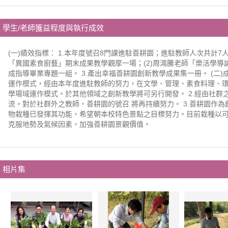
學生/老師獲益程度與執行成效
(一)績效指標： 1.本年度號召8門課進駐善耕園；進駐教師人次共計7人
「異國素食廚藝」期末成果教學觀摩一場；(2)周鴻騰老師「樂活學導論
成指導畢業專題一組。 3.產出幸福善耕園創新教學成果集一冊。 (二)
運作模式，經由本年度進駐教師的努力，在文學、管理、素食料理、
學場域運作模式。於其他領域之創新教學將可另行開發。 2.經由社群
流。對於社群外之教師，善耕園的號召 將再持續努力。 3.善耕園作
物栽種已發揮其功能，希望朝本校特色景點之目標努力。目前栽種以
克服地勢及氣候因素，加強善耕園景觀價值。
相片集