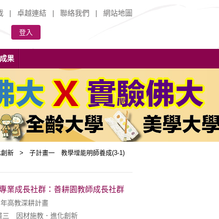
載
|
卓越連結
|
聯絡我們
|
網站地圖
登入
成果
創新 > 子計畫一 教學增能明師養成(3-1)
師專業成長社群：善耕園教師成長社群
7年高教深耕計畫
畫三 因材施教．進化創新