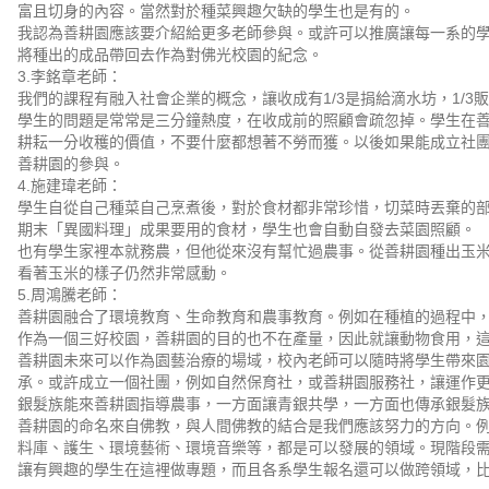
富且切身的內容。當然對於種菜興趣欠缺的學生也是有的。
我認為善耕園應該要介紹給更多老師參與。或許可以推廣讓每一系的
將種出的成品帶回去作為對佛光校園的紀念。
3.李銘章老師：
我們的課程有融入社會企業的概念，讓收成有1/3是捐給滴水坊，1/3販
學生的問題是常常是三分鐘熱度，在收成前的照顧會疏忽掉。學生在
耕耘一分收穫的價值，不要什麼都想著不勞而獲。以後如果能成立社
善耕園的參與。
4.施建瑋老師：
學生自從自己種菜自己烹煮後，對於食材都非常珍惜，切菜時丟棄的
期末「異國料理」成果要用的食材，學生也會自動自發去菜園照顧。
也有學生家裡本就務農，但他從來沒有幫忙過農事。從善耕園種出玉
看著玉米的樣子仍然非常感動。
5.周鴻騰老師：
善耕園融合了環境教育、生命教育和農事教育。例如在種植的過程中，
作為一個三好校園，善耕園的目的也不在產量，因此就讓動物食用，
善耕園未來可以作為園藝治療的場域，校內老師可以隨時將學生帶來
承。或許成立一個社團，例如自然保育社，或善耕園服務社，讓運作
銀髮族能來善耕園指導農事，一方面讓青銀共學，一方面也傳承銀髮
善耕園的命名來自佛教，與人間佛教的結合是我們應該努力的方向。
料庫、護生、環境藝術、環境音樂等，都是可以發展的領域。現階段
讓有興趣的學生在這裡做專題，而且各系學生報名還可以做跨領域，