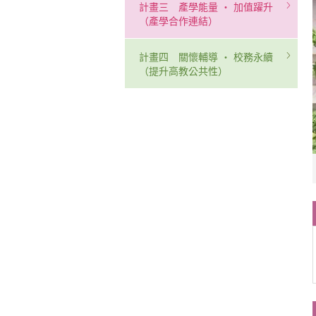
計畫三 產學能量 ‧ 加值躍升
（產學合作連結）
計畫四 關懷輔導 ‧ 校務永續
（提升高教公共性）