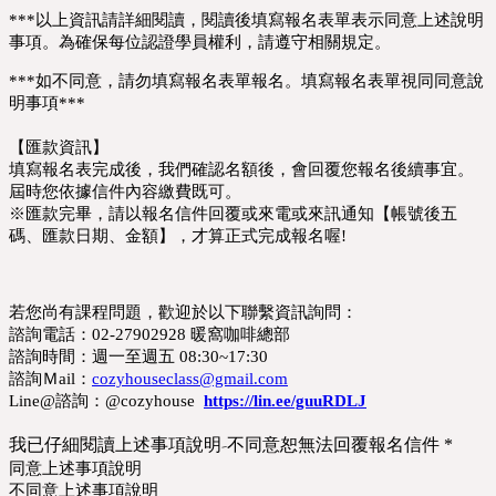
***以上資訊請詳細閱讀，閱讀後填寫報名表單表示同意上述說明
事項。為確保每位認證學員權利，請遵守相關規定。
***如不同意，請勿填寫報名表單報名。填寫報名表單視同同意說
明事項***
【匯款資訊】
填寫報名表完成後，我們確認名額後，會回覆您報名後續事宜。
屆時您依據信件內容繳費既可。
※匯款完畢，請以報名信件回覆或來電或來訊通知【帳號後五
碼、匯款日期、金額】，才算正式完成報名喔!
若您尚有課程問題，歡迎於以下聯繫資訊詢問：
諮詢電話：02-27902928 暖窩咖啡總部
諮詢時間：週一至週五 08:30~17:30
諮詢Ｍail：
cozyhouseclass@gmail.com
Line@諮詢：@cozyhouse
https://lin.ee/guuRDLJ
我已仔細閱讀上述事項說明-不同意恕無法回覆報名信件
*
同意上述事項說明
不同意上述事項說明