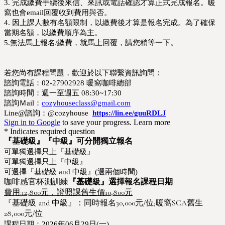
3. 完成繳費手續後來信、來訊或電話確認才算正式完成報名。暖
窩也會email回覆收到費用與否。
4. 因上課人數有名額限制，以繳費後才算是報名完成。為了確保
當期名額，以繳費順序為主。
5.無法馬上報名/繳費，就馬上回覆，請您稍等一下。
若您尚有課程問題，歡迎於以下聯繫資訊詢問：
諮詢電話：02-27902928 暖窩咖啡總部
諮詢時間：週一至週五 08:30~17:30
諮詢Ｍail：
cozyhouseclass@gmail.com
Line@諮詢：@cozyhouse  
https://lin.ee/guuRDLJ
Sign in to Google
to save your progress.
Learn more
* Indicates required question
『基礎級』『中級』可分開
獨立
報名
可單獨選擇只上『基礎級』
可單獨選擇只上『中級』
可選擇『基礎級 and 中級』(選兩個時間)
咖啡感官杯測訓練
『基礎級』選擇報名課程日期
費用:12,800元，證照課舊生價10,800元
『基礎級 and 中級』：同時報名30,000元/位;暖窩SCA舊生
28,000元/位
課程日期：2026年06月29日(一)