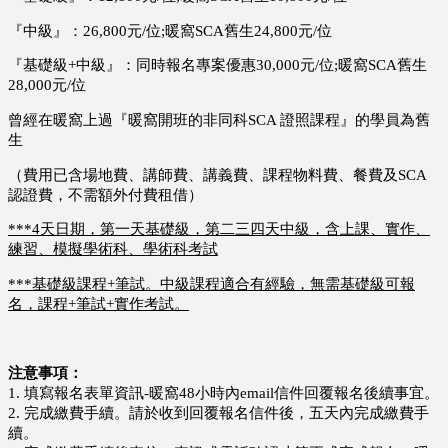
『中級』：26,800元/位;暖窩SCA舊生24,800元/位
『基礎級+中級』：同時報名專案優惠30,000元/位;暖窩SCA舊生
28,000元/位
曾經在暖窩上過『暖窩開班的非同科SCA 證照課程』的學員為舊
生
（費用已含場地費、講師費、講義費、課程物料費、餐費及SCA
認證費，不需額外付費租借）
***4天日期，第一天基礎級，第二三四天中級，含上課、實作、
練習、模擬學術科、學術科考試
***
基礎級課程+筆試
。
中級課程適合有經驗
，
無需基礎級可報
名，課程+筆試+實作考試
。
注意事項：
1. 填寫報名表單資訊-暖窩48小時內email信件回覆報名後續事宜。
2. 完成繳費手續。請於收到回覆報名信件後，五天內完成繳費手
續。