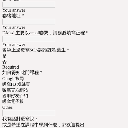
Your answer
聯絡地址
*
Your answer
E-Mail 主要以email聯繫，請務必填寫正確
*
Your answer
曾經上過暖窩SCA認證課程舊生
*
是
否
Required
如何得知此門課程
*
Google搜尋
暖窩FB 粉絲頁
暖窩官方網站
親朋好友介紹
暖窩電子報
Other:
我有話對暖窩說：
或是希望在課程中學到什麼，都歡迎提出