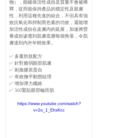
物），能確保活性成份及質量不會被稀
釋，從而能保持產品的穩定性及親膚
性，利用這種先進的組合，不但具有強
效抗氧化和抑制黑色素的功效，還能增
加活性成份在皮膚内的延展，加速將營
養成份渗透到肌膚底層每個角落，令肌
膚達到内外年輕效果。
✅ 多重胜肽配方
✅ 針對脆弱眼部肌膚
✅ 刺激膠原蛋自
✅ 有效撫平動態紋理
✅ 增加彈力纖維
✅ 360緊貼眼部輪匝肌
https://www.youtube.com/watch?
v=2o_1_EhsKcc