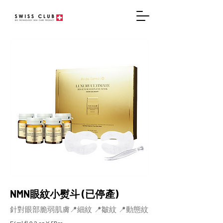
NMN眼紋小熨斗 (已停產)
針對眼部脆弱肌膚📍細紋 📍皺紋 📍動態紋