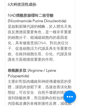
6大科技活性成份:
NAD煙酰胺腺嘌呤二核苷酸 
(Nicotinamide Purine Dinucleotide)
是啟動新陳代謝的輔酶，於人體先天免
疫反應擔當重要角色，是一種非常重要
的細胞分子。能減緩細胞內的基因老
化，具有修復受損DNA、對抗炎症分
子、促進細胞活力代謝及再生等重要功
效。在維持細胞生長、分化、代謝及保
護各方面都擔當重要的作用。
賴氨酸多肽 (Arginine / Lysine 
Polypeptide)
主要針對肌肉纖維和神經傳遞物質的受
體，讓肌肉放鬆下來，迅速改善淡化動
態紋，可在安全、自然不僵硬的情況下
達到除皺效果，而且能夠在較短的時間
內阻截皮膚的各種刺激性反應，減低肌
膚出現敏感問題。