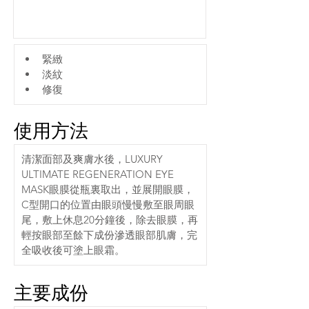
緊緻
淡紋
修復
使用方法
清潔面部及爽膚水後，LUXURY 
ULTIMATE REGENERATION EYE 
MASK眼膜從瓶裏取出，並展開眼膜，
C型開口的位置由眼頭慢慢敷至眼周眼
尾，敷上休息20分鐘後，除去眼膜，再
輕按眼部至餘下成份滲透眼部肌膚，完
全吸收後可塗上眼霜。
主要成份