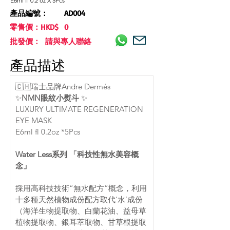
E6ml fl 0.2 oz X 5Pcs
產品編號：
AD004
零售價：HKD$
0
批發價： 請與專人聯絡
產品描述
🇨🇭瑞士品牌Andre Dermés 
✨
NMN眼紋小熨斗
 ✨
LUXURY ULTIMATE REGENERATION 
EYE MASK 
E6ml fl 0.2oz *5Pcs
Water Less系列 「科技性無水美容概
念」
採用高科技技術“無水配方”概念，利用
十多種天然植物成份配方取代‘水’成份
（海洋生物提取物、白蘭花油、益母草
植物提取物、銀耳萃取物、甘草根提取