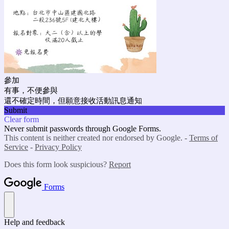
參加
有事，不便參與
還不確定時間，但願意接收活動訊息通知
Submit
Clear form
Never submit passwords through Google Forms.
This content is neither created nor endorsed by Google. -
Terms of
Service
-
Privacy Policy
Does this form look suspicious?
Report
Forms
Help and feedback