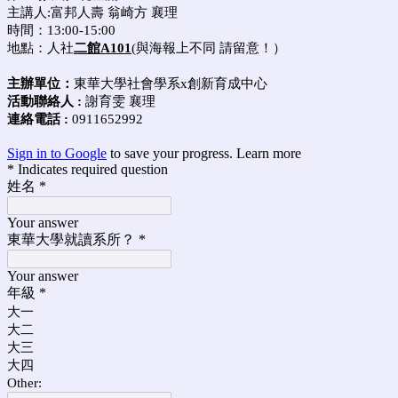
主講人:
富邦人壽 翁崎方 襄理
時間：
13:00-15:00
地點：人社
二館A101
(與海報上不同 請留意！）
主辦單位：
東華大學社會學系x創新育成中心
活動聯絡人 :
謝育雯 襄理
連絡電話 :
0911652992
Sign in to Google
to save your progress.
Learn more
* Indicates required question
姓名
*
Your answer
東華大學就讀系所？
*
Your answer
年級
*
大一
大二
大三
大四
Other: