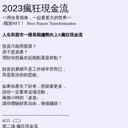
2023瘋狂現金流
<<用全景視角，一起看更大的世界>>
-職涯NFT！
Next Future Transformation
人生和股市一樣長期趨勢向上X瘋狂現金流
投資只能用股票？
房子是資產？
理財你想贏在起跑點還是終點？
財富的累積不是工作很辛苦而已，
而是取決你的思維。
如果你產生了好奇，想探索更多，
請你一定要來這場活動，
兩個小時的『桌遊』，
讓你體驗財富自由，換個腦袋！
-----------------------------------------------
4/25（二）
第二場-瘋狂現金流