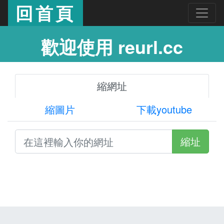
回首頁
歡迎使用 reurl.cc
縮網址
縮圖片
下載youtube
縮址