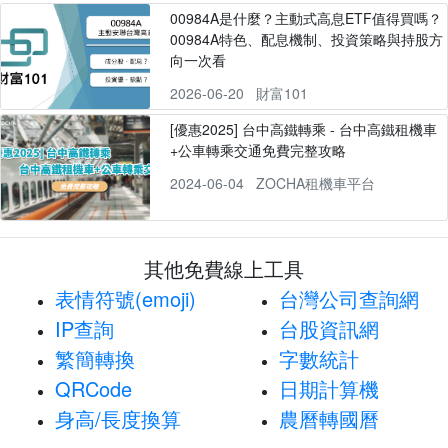
00984A是什麼？主動式高息ETF值得買嗎？
00984A特色、配息機制、投資策略與持股方
向一次看
2026-06-20
財富101
[優惠2025] 台中高鐵轉乘 - 台中高鐵租機車
+公車轉乘交通免費完整攻略
2024-06-04
ZOCHA租機車平台
其他免費線上工具
表情符號(emoji)
台灣公司查詢網
IP查詢
台股資訊網
繁簡轉換
字數統計
QRCode
日期計算機
身高/長度換算
農曆轉國曆