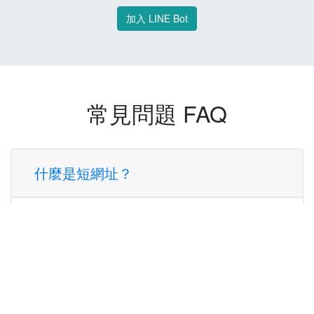
加入 LINE Bot
常見問題 FAQ
什麼是短網址？
短網址是一種將長網址轉換成簡短網址的服
務，讓您可以更方便地分享連結。
使用短網址有什麼好處？