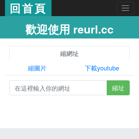
回首頁
歡迎使用 reurl.cc
縮網址
縮圖片
下載youtube
縮址