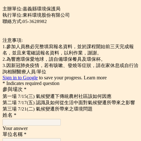
主辦單位:嘉義縣環境保護局
執行單位:東科環境股份有限公司
聯絡方式:05-3628982
注意事項:
1.參加人員務必完整填寫報名資料，並於課程開始前三天完成報
名，並且來電確認報名資料，以利作業，謝謝。
2.為響應環保愛地球，請自備環保餐具及環保杯。
3.因新冠肺炎疫情，若有咳嗽、發燒等症狀，請在家休息或自行洽
詢相關醫療人員/單位
Sign in to Google
to save your progress.
Learn more
* Indicates required question
參與場次
*
第一場 7/15(三) 氣候變遷下傳統農村社區該如何因應
第二場 7/17(五) 認識及如何從生活中面對氣候變遷所帶來之影響
第三場 7/21(二) 氣候變遷所帶來之環境問題
姓名
*
Your answer
單位名稱
*