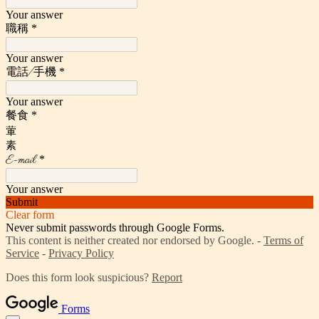
Your answer
職稱
*
Your answer
電話/手機
*
Your answer
餐食
*
葷
素
E-mail
*
Your answer
Submit
Clear form
Never submit passwords through Google Forms.
This content is neither created nor endorsed by Google. -
Terms of
Service
-
Privacy Policy
Does this form look suspicious?
Report
Forms