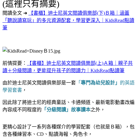
(這裡只有摘要)
閱讀全文 ➜
【書櫃】迪士尼英文閱讀俱樂部(下)Ｂ箱｜涵蓋
「聽說讀寫玩」的多元資源配套，學習更深入｜KidsRead點讀
筆
前情提要：
【書櫃】迪士尼英文閱讀俱樂部(上)Ａ箱｜親子共
讀＋分級閱讀，更能提升孩子的閱讀力｜KidsRead點讀筆
由於迪士尼英文閱讀俱樂部是一套
「
專門為幼兒設計」
的英語
學習套書
，
因此除了將迪士尼的經典童話、卡通頻道、最新電影動畫改編
內容成不同程度的
「分級閱讀」故事讀本
之外，
更精心設計了一系列各種媒介的學習配套（也就是Ｂ箱），包
含各種練習本、CD、點讀海報、角色卡，