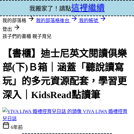
這裡繼續
登入
我搬家了！請點
我的部落格
我的部落格後台
我的帳號
登出
孩子們的書櫃
親子育兒
【書櫃】迪士尼英文閱讀俱樂
部(下)Ｂ箱｜涵蓋「聽說讀寫
玩」的多元資源配套，學習更
深入｜KidsRead點讀筆
VIVA LIWA 婚禮控育
兒日誌
6年前