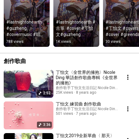
#lastnightonearth 
#lastnightonearth #
#lastnightonearth 
#guzheng 
古箏  #cover #丁怡
#丁怡文 #coverso
#covermusic #唱歌
文#guzheng 
#cover #greend
#古箏#翻唱 #丁怡文
#covermusic
788 views
1K views
30 views
創作歌曲
丁怡文〈全世界的擁抱〉Nicole
Ding 華語創作歌曲專輯《全世界
的擁抱》
創作歌手丁怡文生活日記 Nicole Ding's Music
25K views
8 years ago
2:52
丁怡文 練習曲 創作歌曲
創作歌手丁怡文生活日記 Nicole Ding's Music
501 views
7 years ago
3:36
丁怡文2019全新單曲〈 那天〉