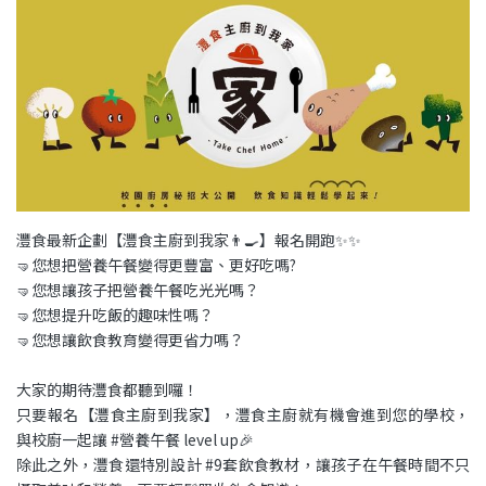
灃食最新企劃【灃食主廚到我家👨‍🍳】報名開跑✨✨
🤜您想把營養午餐變得更豐富、更好吃嗎?
🤜您想讓孩子把營養午餐吃光光嗎？
🤜您想提升吃飯的趣味性嗎？
🤜您想讓飲食教育變得更省力嗎？
大家的期待灃食都聽到囉！
只要報名【灃食主廚到我家】，灃食主廚就有機會進到您的學校，
與校廚一起讓 #營養午餐 level up🎉
除此之外，灃食還特別設計 #9套飲食教材，讓孩子在午餐時間不只