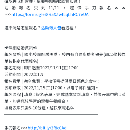
攝取美味和營養，更要輕鬆吸收飲食知識！
活動報名只到11/11，趕快手刀報名🔥🔥
>>>
https://forms.gle/8RaXZwfLqLhRC7eUA
還不清楚怎麼報名？
活動懶人包
看這裡！
───────────────────────
📢詳細活動資訊📢
報名資格 | 國小校園廚房團隊，校內有自建廚房者優先(請以學校為
單位指定代表報名)
報名期間 | 即日起至2022/11/11(五)17:00
活動期間 | 2022年12月
報名費用 | 完全免費！學校僅需提供當日菜色之食材！
公布錄取 | 2022/11/15(二)17:00，以電子郵件通知。
報名流程 | 填寫 #報名表單，完成基本資料填寫，並依表單中的 #菜
單，勾選您想學習的營養午餐組合。
填寫表單只需5-10分鐘，趕快來報名🥳
───────────────────────
手刀報名>>>
http://bit.ly/3f8c0Ad