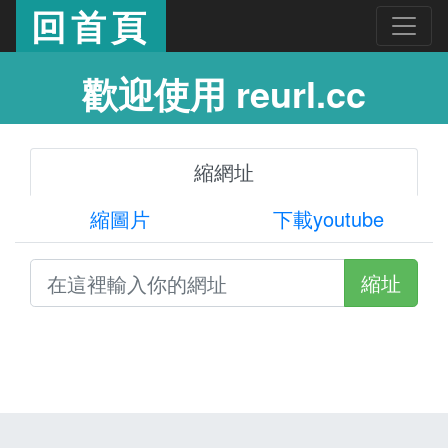
回首頁
歡迎使用 reurl.cc
縮網址
縮圖片
下載youtube
縮址