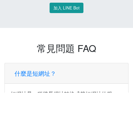
加入 LINE Bot
常見問題 FAQ
什麼是短網址？
短網址是一種將長網址轉換成簡短網址的服
務，讓您可以更方便地分享連結。
使用短網址有什麼好處？