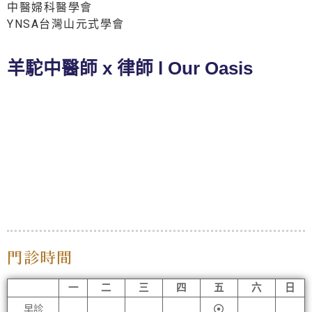
中醫婦科醫學會
YNSA台灣山元式學會
羊駝中醫師 x 律師 l Our Oasis
門診時間
一
二
三
四
五
六
日
早診