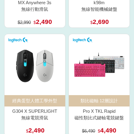
MX Anywhere 3s
k98m
無線行動滑鼠
無線智能機械鍵盤
2,490
2,690
$2,990
$
$
經典蛋型人體工學外型
類比磁軸 12層設計
G304 X SUPERLIGHT
Pro X TKL Rapid
無線電競滑鼠
磁性類比式鍵軸電競鍵盤
2,490
4,490
$6,490
$
$