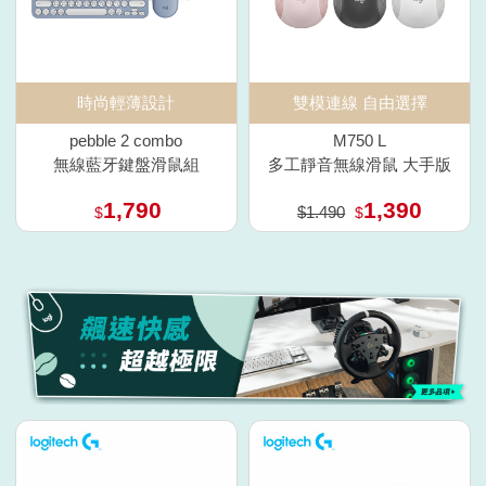
時尚輕薄設計
雙模連線 自由選擇
pebble 2 combo
M750 L
無線藍牙鍵盤滑鼠組
多工靜音無線滑鼠 大手版
1,790
1,390
$1.490
$
$