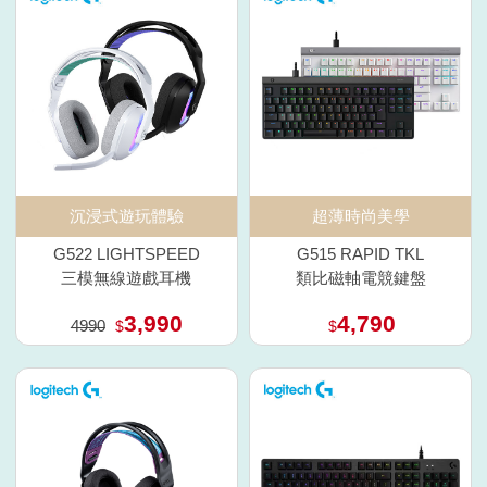
沉浸式遊玩體驗
超薄時尚美學
G522 LIGHTSPEED
G515 RAPID TKL
三模無線遊戲耳機
類比磁軸電競鍵盤
3,990
4,790
4990
$
$