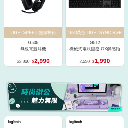
LIGHTSPEED 無線技術
1680萬色 LIGHTSYNC RGB
G535
G512
無線電競耳機
機械式電競鍵盤-GX觸感軸
2,990
1,990
$3,990
2,590
$
$