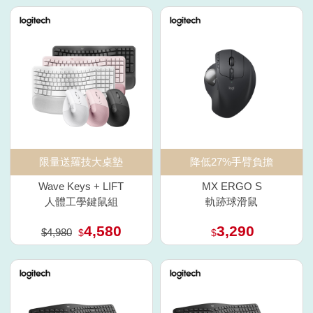
限量送羅技大桌墊
降低27%手臂負擔
Wave Keys + LIFT
MX ERGO S
人體工學鍵鼠組
軌跡球滑鼠
4,580
3,290
$4,980
$
$