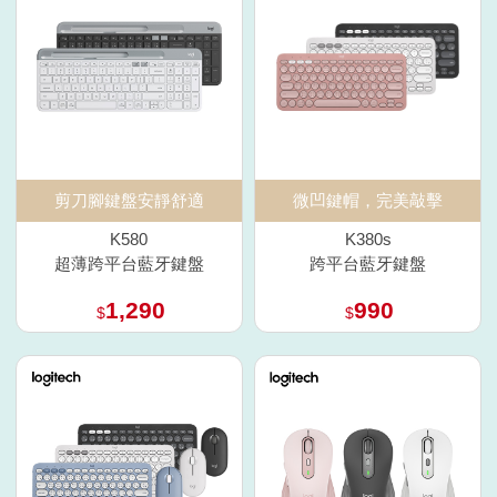
剪刀腳鍵盤安靜舒適
微凹鍵帽，完美敲擊
K580
K380s
超薄跨平台藍牙鍵盤
跨平台藍牙鍵盤
1,290
990
$
$