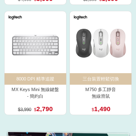
8000 DPI 精準追蹤
三台裝置輕鬆切換
MX Keys Mini 無線鍵盤
M750 多工靜音
- 簡約白
無線滑鼠
2,790
1,490
$3,990
$
$