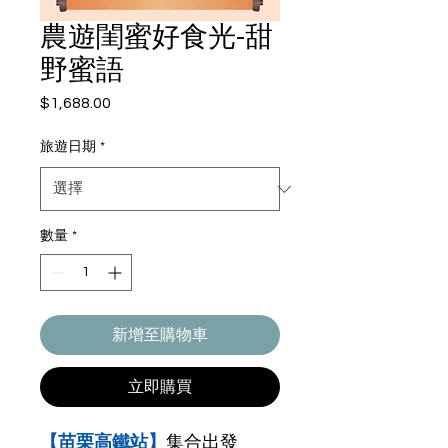
農遊閨蜜好食光-甜
野蜜語
$1,688.00
價
格
旅遊日期
*
數量
*
新增至購物車
立即購買
【苗栗高鐵站】
集合出發