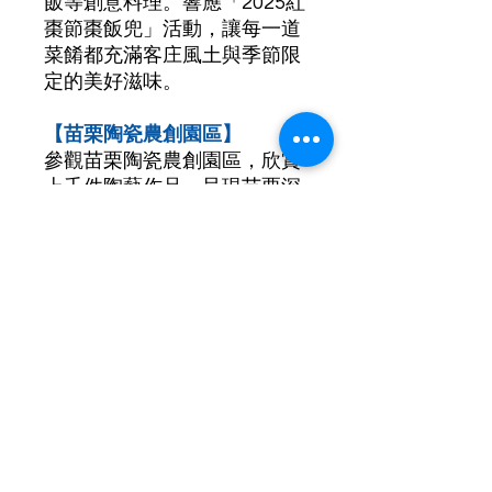
飯等創意料理。響應「2025紅
棗節棗飯兜」活動，讓每一道
菜餚都充滿客庄風土與季節限
定的美好滋味。
【苗栗陶瓷農創園區】
參觀苗栗陶瓷農創園區，欣賞
上千件陶藝作品，呈現苗栗深
厚的陶瓷文化與職人精神，感
受在地手作的溫度與故事。園
區內結合「公館棗樂子」與
「芋香町穿龍24釀」，可選購
紅棗、芋頭、客家釀品等在地
特色商品，傳遞穿龍圳灌溉出
的風土人情與農創魅力。
【天福農場】
走訪休閒農場「天福農場」，
透過專業導覽認識農場經營理