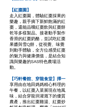
【紅棗園】
走入紅棗園，體驗紅棗採果的
樂趣，親手摘下新鮮飽滿的紅
棗，還能品嚐紅棗飲與紅棗餅
乾等多樣製品。接著動手製作
香滑的紅棗奶酪，並試吃紅棗
果醬與雪Q餅，從視覺、味覺
到動手體驗，全方位感受紅棗
的魅力與健康價值，是結合知
識與樂趣的SAS特色農場活
動。
【巧軒餐館、穿龍食堂】擇一
享用由在地田媽媽精心料理的
午餐，以紅棗入菜展現在地風
味，結合穿龍圳灌溉下的優質
農產，推出紅棗雞湯、紅棗炒