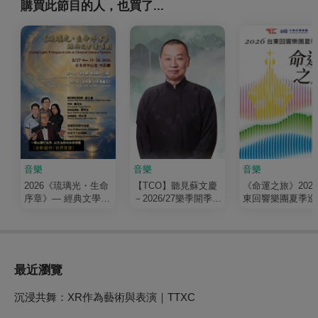
購買此節目的人，也買了...
音樂
音樂
音樂
2026《琉璃光・生命
【TCO】聽見蘇文慶
《命運之旅》202
序章》— 經典文學清
－2026/27樂季開季音
東回響樂團夏季巡
唱劇
樂會
最近瀏覽
沉浸共舞：XR作為藝術與表演｜TTXC