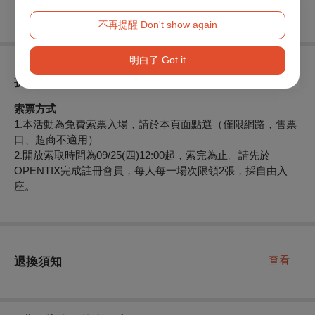
。
不再提醒 Don't show again
明白了 Got it
折扣方案
索票方式
1.本活動為免費索票入場，請於本頁面點選（僅限網路，售票
口、超商不適用）
2.開放索取時間為09/25(四)12:00起，索完為止。請先於
OPENTIX完成註冊會員，每人每一場次限領2張，採自由入
座。
查看
退換須知