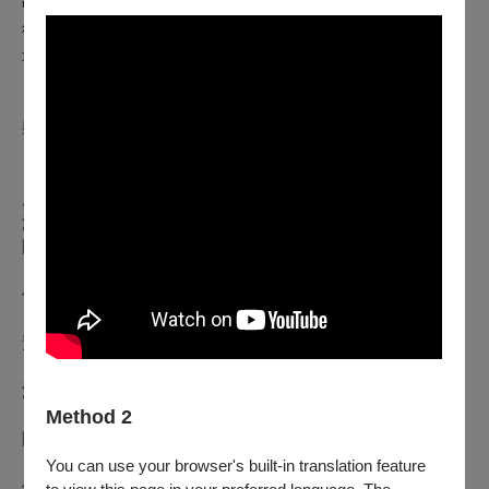
中恣意搖擺，體驗生命必然的消逝；
《想嚮》
回應當下全球
衝突與斷裂的時代，讓舞蹈在絕望與微光間搖擺，探問人與人
最根本的連結與歸屬為何。
XR 作為舞蹈與表演藝術
新媒介的無限張力，不僅讓觀眾在沉浸
與自我共舞，更展現創作者跨界的躍動與挑戰。
【講者陣容】
席蘭妮伯汀康坦 Chélanie BEAUDIN-QUINTIN｜《舞池漫
波》導演
𖡡
購票
𖡡
作品介紹
𖡡
預告
法比歐提姆 Fabio THIEME｜《默日迪斯可》導演
𖡡
Method 2
購票
𖡡
You can use your browser's built-in translation feature
作品介紹