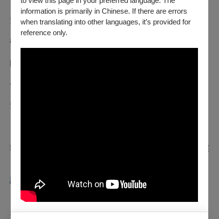
to view this page in your preferred language. The
𖡡
information is primarily in Chinese. If there are errors
預告
when translating into other languages, it’s provided for
reference only.
張文杰 CHANG Wen-Chieh｜《想嚮》導演
𖡡
購票
𖡡
作品介紹
𖡡
預告
【主持人】
郭文泰 Craig QUINTERO｜河床劇團藝術總監、《寂靜》導演
※本場次備有同步口譯，請攜帶個人身分證件，於現場租借口
譯設備。
※本節目為免費網路索票，僅限網路索取電子票。
※歡迎選購
XR VIP PASS套票