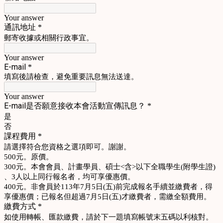
Your answer
通訊地址
*
郵寄收據或相關行政事宜。
Your answer
E-mail
*
填寫後請檢查，避免重要訊息無法送達。
Your answer
E-mail是否願意接收本會活動宣傳訊息？
*
是
否
課程費用
*
請選擇符合您資格之選項即可。謝謝。
500元。原價。
300元。本會會員、計畫學員、碩士<含>以下全職學生(附學生證)
、3人以上同行報名者，均可享優惠價。
400元。非會員於113年7月5日(五)前完成報名手續並繳費者，得
享優惠價；已報名但超過7月5日(五)才繳費者，需繳全額費用。
繳費方式
*
如使用轉帳、匯款繳費，請於下一題填寫帳號末五碼以利核對。