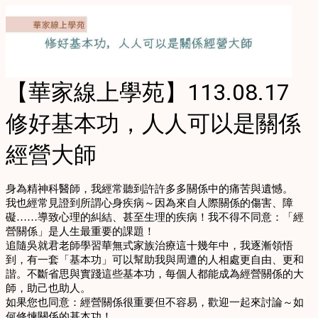
【華家線上學苑】113.08.17
修好基本功，人人可以是關係
經營大師
身為精神科醫師，我經常聽到許許多多關係中的痛苦與遺憾。
我也經常見證到所謂心身疾病～因為來自人際關係的傷害、障
礙……導致心理的糾結、甚至生理的疾病！我不得不同意：「經
營關係」是人生最重要的課題！
追隨吳就君老師學習華無式家族治療這十幾年中，我逐漸領悟
到，有一套「基本功」可以幫助我與周遭的人相處更自由、更和
諧。不斷省思與實踐這些基本功，每個人都能成為經營關係的大
師，助己也助人。
如果您也同意：經營關係很重要但不容易，歡迎一起來討論～如
何修煉關係的基本功！