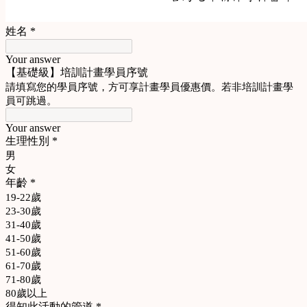
姓名
*
Your answer
【基礎級】培訓計畫學員序號
請填寫您的學員序號，方可享計畫學員優惠價。若非培訓計畫學
員可跳過。
Your answer
生理性別
*
男
女
年齡
*
19-22歲
23-30歲
31-40歲
41-50歲
51-60歲
61-70歲
71-80歲
80歲以上
得知此活動的管道
*