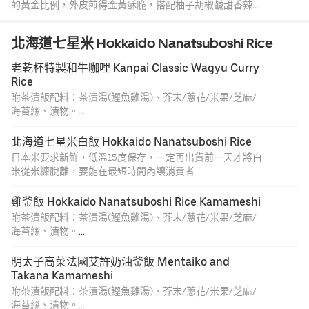
的黃金比例，外皮煎得金黃酥脆，搭配柚子胡椒鹹甜香辣，
跟滿溢的肉汁相得益彰。[產地標示] 牛肉產地：澳洲、日
本。
北海道七星米 Hokkaido Nanatsuboshi Rice
老乾杯特製和牛咖哩 Kanpai Classic Wagyu Curry 
Rice
附茶漬飯配料：茶漬湯(鰹魚雞湯)、芥末/蔥花/米果/芝麻/
海苔絲、漬物。
特製的和牛咖裡帶點微辣, 搭配現煮的七星米釜飯。福神漬
可以搭配咖哩飯一起食用。份量為 2 至 3 人份。[產地標示]
北海道七星米白飯 Hokkaido Nanatsuboshi Rice
牛肉產地: 澳洲及日本。
日本米要求新鮮，低溫15度保存，一定再出貨前一天才將白
米從米糠脫離，要能在最短時間內讓消費者
雞釜飯 Hokkaido Nanatsuboshi Rice Kamameshi
附茶漬飯配料：茶漬湯(鰹魚雞湯)、芥末/蔥花/米果/芝麻/
海苔絲、漬物。
小份。使用新鮮去骨雞腿肉與香油, 雞汁和北海道產七星米
烹煮而成, 獲選上海必吃 32 款飯料理中的第 6 名, 老乾杯必
明太子高菜法國艾許奶油釜飯 Mentaiko and 
點商品！2 至 3 人份亦可做茶泡飯享用。
Takana Kamameshi
附茶漬飯配料：茶漬湯(鰹魚雞湯)、芥末/蔥花/米果/芝麻/
海苔絲、漬物。