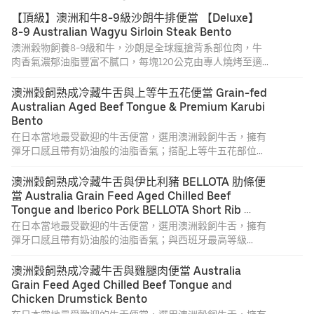
【頂級】澳洲和牛8-9級沙朗牛排便當 【Deluxe】
8-9 Australian Wagyu Sirloin Steak Bento
澳洲穀物飼養8-9級和牛，沙朗是全球瘋搶背系部位肉，牛
肉香氣濃郁油脂豐富不膩口，每塊120公克由專人燒烤至適
當熟度。
[便當內容] 七星米白飯、三種小菜、芥末、蒜味烤肉醬、附
澳洲穀飼熟成冷藏牛舌與上等牛五花便當 Grain-fed 
湯。
Australian Aged Beef Tongue & Premium Karubi 
[產地標示] 牛肉產地：澳洲•豬肉加工品(小菜培根)：荷蘭、
Bento
加拿大。
在日本當地最受歡迎的牛舌便當，選用澳洲穀飼牛舌，擁有
彈牙口感且帶有奶油般的油脂香氣；搭配上等牛五花部位，
豐富的油花搭配上蒜泥烤肉醬來享用、堪稱絕配。
[便當內容] 七星米白飯、三種小菜、柚子胡椒、蒜味烤肉
澳洲穀飼熟成冷藏牛舌與伊比利豬 BELLOTA 肋條便
醬、附湯。
當 Australia Grain Feed Aged Chilled Beef 
[產地標示] 牛肉產地：澳洲、日本•豬肉加工品(小菜培根)：
Tongue and Iberico Pork BELLOTA Short Rib 
荷蘭、加拿大。
Strips Bento
在日本當地最受歡迎的牛舌便當，選用澳洲穀飼牛舌，擁有
彈牙口感且帶有奶油般的油脂香氣；與西班牙最高等級
BELLOTA伊比利豬；饕客們的頂級雙重享受。
[便當內容] 七星米白飯、三種小菜、柚子胡椒、蒜味烤肉
澳洲穀飼熟成冷藏牛舌與雞腿肉便當 Australia 
醬、附湯。
Grain Feed Aged Chilled Beef Tongue and 
[產地標示] 牛肉產地：澳洲•豬肉產地：西班牙•豬肉加工品
Chicken Drumstick Bento
(小菜培根)：荷蘭、加拿大。