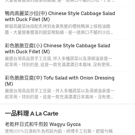
大量營養豐富的甜菜根點綴, 是一道爽口不膩的沙拉。2 至 3
人份。
鴨肉高麗菜沙拉(中) Chinese Style Cabbage Salad 
with Duck Fillet (M)
鮮甜高麗菜絲搭配炙烤到金黃焦脆的櫻桃鴨淋上核桃油醋
醬，大量營養豐富的甜菜根點綴，是一道爽口不膩的沙拉。
(中)4~5人份
彩色脆脆豆腐(小) Chinese Style Cabbage Salad 
with Duck Fillet (M)
嚴選台灣高品質手工豆腐, 拌入多種蔬菜以及滑順溫泉蛋一
起享用。特別的是, 這是一款充滿濃濃日本風味, 沒有使用葉
菜類的沙拉料理, 請盡情享受不同食材的口感樂趣。2 至 3 人
份。
彩色脆脆豆腐(中) Tofu Salad with Onion Dressing 
(M)
嚴選台灣高品質手工豆腐，拌入多種蔬菜以及滑順溫泉蛋一
起享用。特別的是，這是一款充滿濃濃日本風味、沒有使用
葉菜類的沙拉料理，請盡情享受不同食材的口感樂趣。
(中)4~5人份
一品料理 A La Carte
老乾杯日式和牛煎餃 Wagyu Gyoza
使用100%日澳和牛為煎餃內餡，師傅手工包製。肥瘦勻稱