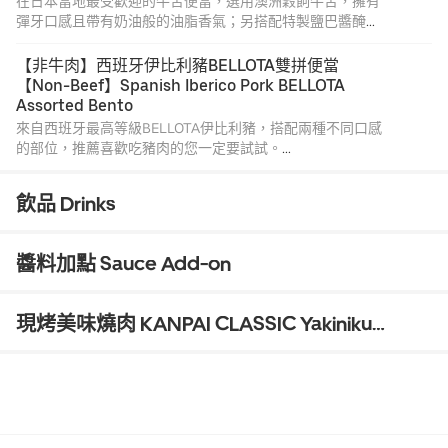
在日本當地最受歡迎的牛舌便當，選用澳洲穀飼牛舌，擁有
彈牙口感且帶有奶油般的油脂香氣；另搭配特製鹽巴醬醃過
的軟嫩多汁雞腿肉！
[便當內容] 七星米白飯、三種小菜、柚子胡椒、蒜味烤肉
【非牛肉】西班牙伊比利豬BELLOTA雙拼便當 
醬、附湯。
【Non-Beef】Spanish Iberico Pork BELLOTA 
[產地標示] 牛肉產地：澳洲•豬肉加工品(小菜培根)：荷蘭、
Assorted Bento
加拿大。
來自西班牙最高等級BELLOTA伊比利豬，搭配兩種不同口感
的部位，推薦喜歡吃豬肉的您一定要試試。
[產地標示] 豬肉產地：西班牙•豬肉加工品(小菜培根)：荷
蘭、加拿大。
飲品 Drinks
醬料加點 Sauce Add-on
現烤美味燒肉 KANPAI CLASSIC Yakiniku
Selection