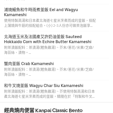
小份。「高菜」是我們所俗稱為芥菜的蔬菜, 搭配選用九州
福岡明太子, 是以鱈魚卵加鹽醃漬而成, 黃線狹鱈是一種鱈魚
浦燒鰻魚和牛時雨煮釜飯 Eel and Wagyu 
類, 在韓國被稱為「明太魚」, 傳到日本後也延用這個名稱, 魚
Kamameshi
卵就被稱為「明太子」。2 至 3 人份亦可做茶泡飯享用。
使用特製高湯和日本產北海道七星米烹煮而成的釜飯，搭配
上蒲燒與牛筋的搭配組合。(小) 2-3人份亦可做茶泡飯享
用。[產地標示] 牛肉加工品產地：澳洲、日本。
特別提醒: 可能有魚刺，請小心食用。
北海道玉米及法國產艾許奶油釜飯 Sauteed 
Hokkaido Corn with Echire Butter Kamameshi
附茶漬飯配料：茶漬湯(鰹魚雞湯)、芥末/蔥花/米果/芝麻/
海苔絲、漬物。
小份。法國頂級奶油 ECHIRE BUTTER, 香醇濃郁的風味, 有
著奶油界的 LV 之稱。 香甜可口的北海道玉米和北海道產七
蟹肉釜飯 Crab Kamameshi
星米烹煮而成, 不只小朋友連大人也讚不絕口的釜飯。2 至 3
附茶漬飯配料：茶漬湯(鰹魚雞湯)、芥末/蔥花/米果/芝麻/
人份亦可做茶泡飯享用。
海苔絲、漬物。
小份。使用特製高湯和日本產北海道七星米烹煮而成的釜飯,
松葉蟹和吻仔魚的搭配組合。2 至 3 人份亦可做茶泡飯享
和牛叉燒釜飯 Wagyu Char Siu Kamameshi
用。
附茶漬飯配料：茶漬湯(鰹魚雞湯)、芥使用特製高湯和日本
產北海道七星米烹煮而成的釜飯，精隨在於「特製和牛叉燒
肉」只有在KANPAI CLASSI可以吃的到！(小) 2-3人份亦可
做茶泡飯享用。[產地標示] 牛肉加工品產地：日本。
經典燒肉便當 Kanpai Classic Bento