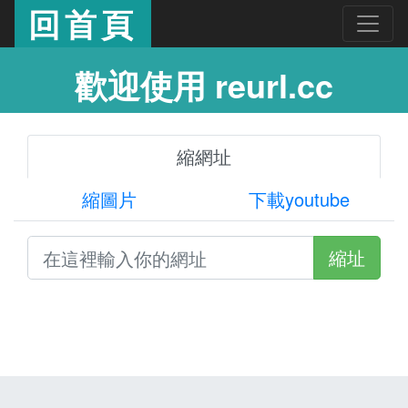
回首頁
歡迎使用 reurl.cc
縮網址
縮圖片
下載youtube
縮址