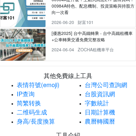
00984A特色、配息機制、投資策略與持股方
向一次看
2026-06-20
財富101
[優惠2025] 台中高鐵轉乘 - 台中高鐵租機車
+公車轉乘交通免費完整攻略
2024-06-04
ZOCHA租機車平台
其他免費線上工具
表情符號(emoji)
台灣公司查詢網
IP查询
台股資訊網
简繁转换
字數統計
二维码生成
日期計算機
身高/長度換算
農曆轉國曆
工具介紹