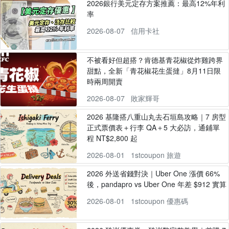
2026銀行美元定存方案推薦：最高12%年利
率
2026-08-07
信用卡社
不被看好但超搭？肯德基青花椒從炸雞跨界
甜點，全新「青花椒花生蛋撻」8月11日限
時兩周開賣
2026-08-07
敗家輝哥
2026 基隆搭八重山丸去石垣島攻略｜7 房型
正式票價表＋行李 QA＋5 大必訪，通鋪單
程 NT$2,800 起
2026-08-01
1stcoupon 旅遊
2026 外送省錢對決｜Uber One 漲價 66%
後，pandapro vs Uber One 年差 $912 實算
2026-08-01
1stcoupon 優惠碼