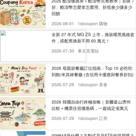
2026 酷澎優惠券＋酷澎幣完整教學｜首購 7
折、酷澎幣怎麼拿怎麼用、折抵會少賺多少
回饋
2026-08-01
1stcoupon 購物
全新 27 年式 MG ZS 上市，換裝曜黑風格套
件，搭配舊換新不用 60 萬元！
2026-07-30
車主充電站
2026 母親節餐廳訂位指南：Top 10 必吃吃
到飽/米其林餐廳 (含信用卡優惠與餐券折扣)
2026-07-29
1stcoupon 美食
2026 韓國自由行終極攻略｜首爾釜山濟州
比較＋機票住宿優惠碼，一篇搞定省萬元
2026-07-29
1stcoupon 訂房
00984A是什麼？主動式高息ETF值得買嗎？