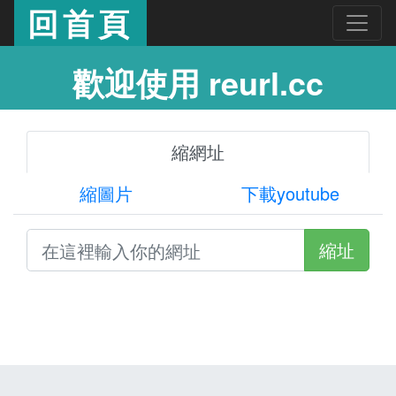
回首頁
歡迎使用 reurl.cc
縮網址
縮圖片
下載youtube
縮址