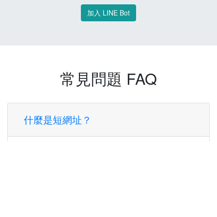
加入 LINE Bot
常見問題 FAQ
什麼是短網址？
短網址是一種將長網址轉換成簡短網址的服
務，讓您可以更方便地分享連結。
使用短網址有什麼好處？