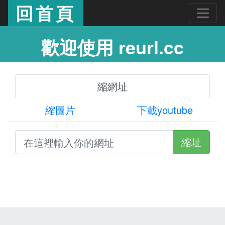
回首頁
歡迎使用 reurl.cc
縮網址
縮圖片
下載youtube
縮址