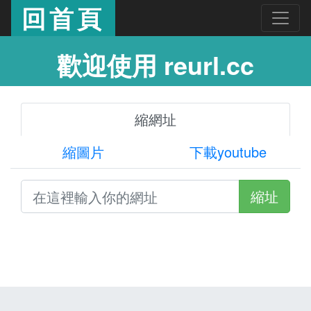
回首頁
歡迎使用 reurl.cc
縮網址
縮圖片
下載youtube
縮址