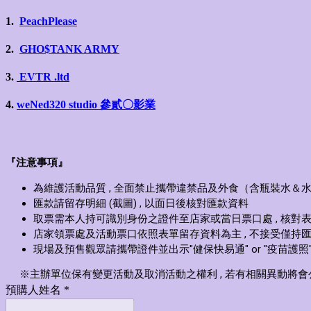
1.
PeachPlease
2.
GHO$TANK ARMY
3.
EVTR .ltd
4.
weNed320 studio
參貳〇影業
『注意事項』
為維護活動品質 , 全面禁止攜帶違禁品及外食（含瓶裝水＆
匯款請留存明細 (截圖) , 以面日後核對匯款資料
取票需本人持可識別身份之證件至店家或當日票口處 , 核對
店家領票處及活動票口依照表單留存資料為主 , 不接受僅持匯款
現場及預售觀眾請攜帶證件並出示"健保快易通" or "疫苗護照"
※主辦單位保有變更活動及取消活動之權利 , 若有相關異動將會公
預購人姓名
*