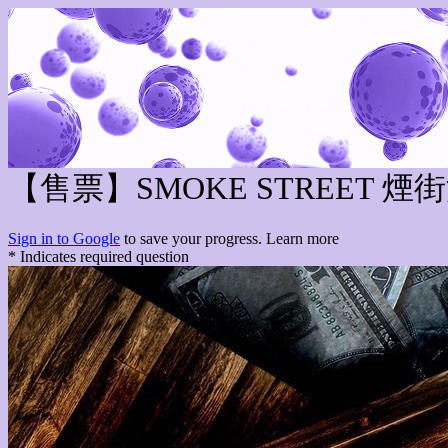
【售票】SMOKE STREET 
Sign in to Google
to save your progress.
Learn more
* Indicates required question