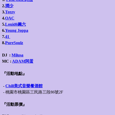
2.
潤少
3.
Teezy
4.
OAC
5.
Louid6
䥵六
6.
Young Joppa
7.
41
8.
PureSoulz
DJ
:
Milusa
MC :
ADAM阿蛋
『活動地點』
-
Chill美式音樂餐酒館
- 桃園市桃園區三民路三段86號2F
『活動票價』