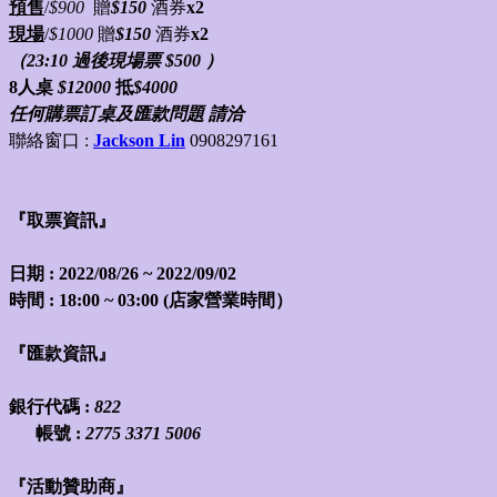
預售
/
$900
贈
$150
酒券
x2
現場
/
$1000
贈
$150
酒券
x2
（23:10 過後現場票 $500 ）
8
人桌
$12000
抵
$
4000
任何購票訂桌及匯款問題 請洽
聯絡窗口 :
Jackson Lin
0908297161
『取票資訊』
日期 : 2022/08/26 ~ 2022/09/02
時間 : 18:00 ~ 03:00 (店家營業時間）
『匯款資訊』
銀行代碼 :
822
帳號 :
2775 3371 5006
『活動贊助商』