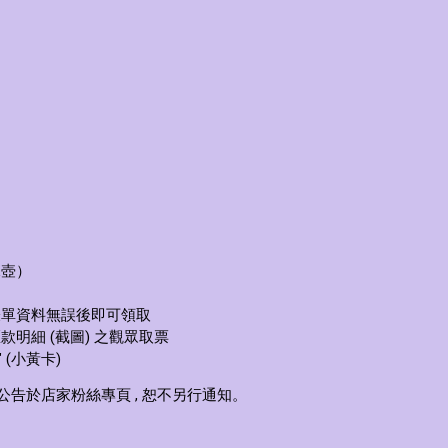
水壺）
表單資料無誤後即可領取
明細 (截圖) 之觀眾取票
 (小黃卡)
告於店家粉絲專頁 , 恕不另行通知。