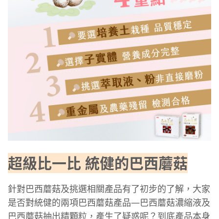
超級比一比 統健的巴西蘑菇
針對巴西蘑菇及挑選相關產品有了初步的了解，大家
是否對統健的兩項巴西蘑菇產品—巴西蘑菇濃縮液及
巴西蘑菇抽出精顆粒，產生了疑惑呢？到底產品本身