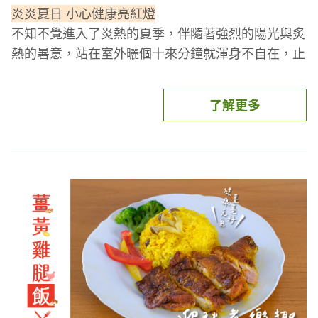
炎炎夏日 小心健康亮紅燈
不知不覺進入了炎熱的夏季，伴隨著強烈的陽光與炙
熱的暑意，站在室外曬個十來分鐘就渾身不自在，止
不住的汗水是夏天給人最深刻的印象。汗水淋漓的同
時，為了尋求瞬間的清涼感，冰涼飲品一飲而盡、可
了解更多
口冰品空腹下肚，就這樣隱藏的危機悄悄地找上你。
健康的消化道
是保護力的基礎，不良習慣導致嗯嗯煩
惱接踵而來，你也有這些壞習慣嗎？