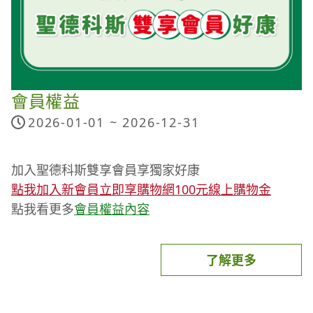
酸菌和部分酵母菌等。
益生菌對我們的好處多多，除了可以維持消化道機
能，還可以幫助調整體質、提升保護力、私密保養及
幫助睡眠。
選用食材推薦
會員權益
2026-01-01 ~
2026-12-31
【自然思維】有機黃金薑黃粉🟡
打造體內環保的超級食物
美國USDA有機、加拿大官方有機、綠色環保
加入聖德科斯雙享會員享獨家好康
ECOCERT有機及猶太Kosher等4大機構之認證
點我加入新會員立即享購物網100元線上購物金
點我看更多
會員權益內容
【雲嶺鮮雞】優質土雞肉🐔
從品種飼育把關，培育出滿分土雞
了解更多
專家結合科技飼養、提供安全健康土雞肉
產銷履歷、CAS、HACCP、HALAL清真與ISO22000
等多項認證