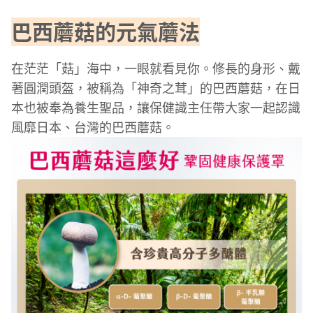
巴西蘑菇的元氣蘑法
在茫茫「菇」海中，一眼就看見你。修長的身形、戴
著圓潤頭盔，被稱為「神奇之茸」的巴西蘑菇，在日
本也被奉為養生聖品，讓保健識主任帶大家一起認識
風靡日本、台灣的巴西蘑菇。