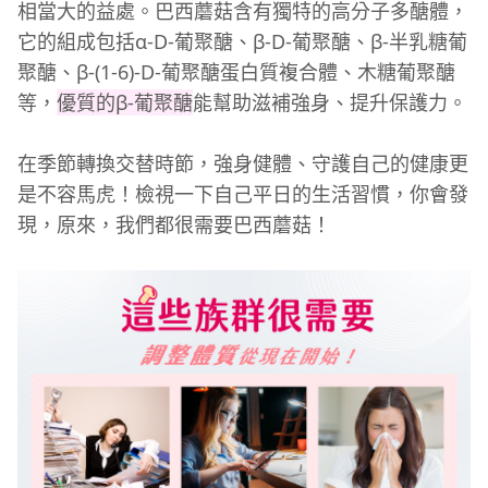
相當大的益處。巴西蘑菇含有獨特的高分子多醣體，
它的組成包括α-D-葡聚醣、β-D-葡聚醣、β-半乳糖葡
聚醣、β-(1-6)-D-葡聚醣蛋白質複合體、木糖葡聚醣
等，
優質的β-葡聚醣
能幫助滋補強身、提升保護力。
在季節轉換交替時節，強身健體、守護自己的健康更
是不容馬虎！檢視一下自己平日的生活習慣，你會發
現，原來，我們都很需要巴西蘑菇！