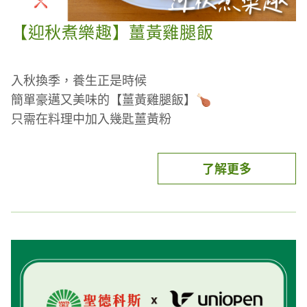
【迎秋煮樂趣】薑黃雞腿飯
入秋換季，養生正是時候
簡單豪邁又美味的【薑黃雞腿飯】🍗
只需在料理中加入幾匙薑黃粉
薑黃素搭配黑胡椒、油脂加熱後更好吸收
加上安心健康雞肉食材
因為飲食不均衡、壓力大等影響，使消化道環境裡的
了解更多
健康元氣薑薑好！
壞菌增加，好菌的生存空間因而被壓縮，更導致保護
力下降。透過
補充益生菌
，維持消化道健康，養成好
環境，打造好體質！
我們都知道要吃益生菌，但你知道
益生菌是什麼
嗎？
益生菌（Probiotics）以消化道作為主要生存環境，
當數量足夠時，能促進菌種的生態平衡，它與人體共
存，為有益健康的活性微生物。常見的益生菌包括乳