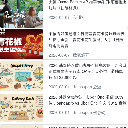
大疆 Osmo Pocket 4P 攜手伊莎貝•雨蓓推出
短片《彷彿相識》
2026-08-07
美通社
不被看好但超搭？肯德基青花椒從炸雞跨界
甜點，全新「青花椒花生蛋撻」8月11日限
時兩周開賣
2026-08-07
敗家輝哥
2026 基隆搭八重山丸去石垣島攻略｜7 房型
正式票價表＋行李 QA＋5 大必訪，通鋪單
程 NT$2,800 起
2026-08-01
1stcoupon 旅遊
2026 外送省錢對決｜Uber One 漲價 66%
後，pandapro vs Uber One 年差 $912 實算
2026-08-01
1stcoupon 優惠碼