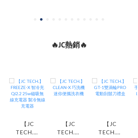
🔥JC熱銷🔥
【JC
【JC
【JC
TECH.】
TECH.】
TECH.】