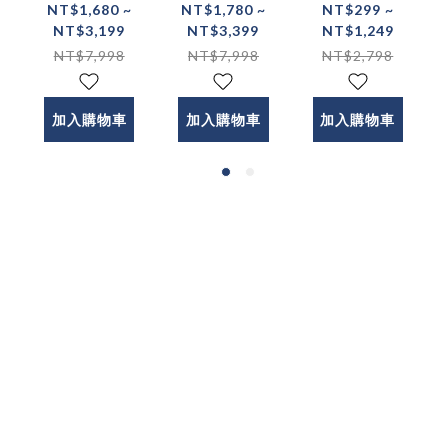
FREEZE-X
CLEAN-X
GT-1雙渦輪
NT$1,680 ~
NT$1,780 ~
NT$299 ~
NT$3,199
NT$3,399
NT$1,249
智冷充
巧洗機 迷你
PRO 電動刮
NT$7,998
NT$7,998
NT$2,798
Qi2.2 25w
便攜洗衣機
鬍刀禮盒
磁吸無線充
電器 製冷無
加入購物車
加入購物車
加入購物車
線充電器