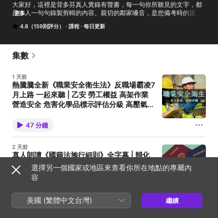
大家好，這裡是背多芬真人實錄有聲書，每一句你所聽見的文字，都
是本人一句句錄製剪輯的內容。親切的鄰家嗓音，是您備考時的溫暖
更多
陪伴！🥰

4.8（159則評分）
課程
每日更新
全新日更聽podcast，精剪合輯看YouTube

真人實錄，自然好聽；阿芬陪你，榜上有名！
集數
1 天前
熱騰騰全新《職業安全衛生法》反職場霸凌7
月上路 一起來聽 | 乙安 勞工權益 高架作業
營造安全 危害化學品標示評估分級 高壓氣體
起重升降 鉛中毒 粉塵 物料處置 個人防護具
全字幕影片來了 https://youtu.be/cnIijwBRT0I 114年底
公布的最新修法，是《職業安全衛生法》施行以來最重
工地主任 勞
47 分鐘
要的一次修正之一，修法方向聚焦於「預防重大職業災
害」與「完善職場霸凌防治制度」。 新法強化營造工程
源頭安全管理、加強承攬作業責任分工，並首度將職場
2 天前
霸凌防治制度明文納入法律，要求雇主建立預防、申
真人朗讀《國籍法施行細則》全字幕 | 歸化
訴、調查及處理機制，以保障勞工的人格尊嚴與心理健
測試 回復國籍 喪失國籍 無國籍人 國籍許可
康。 此外，修法也同步提高重大違規的刑事責任及行政
選擇另一個國家或地區來查看你所在地點的專屬內
罰鍰，並擴大違法事業單位的公布機制，希望藉由提高
國籍變更 外國人歸化 高普考戶政 初等考戶
容
違法成本，促使雇主更積極落實職業安全衛生管理，建
政 戶政事務所 戶政人員 | Memthoven背多
本集YouTube字幕影片
立兼顧身體安全與心理健康的友善職場。 一起來聽今年
https://youtu.be/eSrAcvwGbRs 國籍法施行細則主要
芬法條有聲書
七月正式修法上路的最新職安法！！
18 分鐘
規範國籍相關行政程序的實際運作，內容涵蓋歸化、喪
美國 (繁體中文台灣)
繼續
失、回復及撤銷喪失國籍等案件的申請方式、受理機
關、應備文件、審查程序，以及各類證明文件的核發與
7月27日