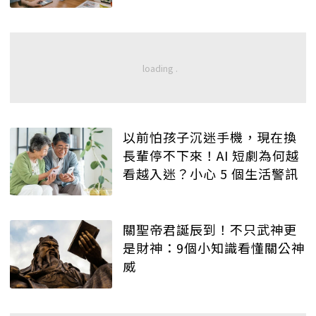
以前怕孩子沉迷手機，現在換
長輩停不下來！AI 短劇為何越
看越入迷？小心 5 個生活警訊
關聖帝君誕辰到！不只武神更
是財神：9個小知識看懂關公神
威