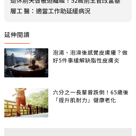
退休前失智被迫離職！52歲前主管改當基
層工 醫：適當工作助延緩病況
延伸閱讀
泡湯、泡澡後感覺皮膚癢？做
好5件事緩解缺脂性皮膚炎
六分之一長輩曾跌倒！65歲後
「提升肌耐力」健康老化