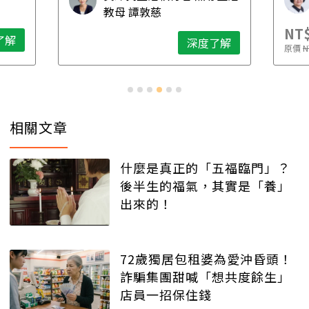
想清楚！
教母 譚敦慈
NT$
了解
深度了解
原價
N
相關文章
什麼是真正的「五福臨門」？
後半生的福氣，其實是「養」
出來的！
72歲獨居包租婆為愛沖昏頭！
詐騙集團甜喊「想共度餘生」
店員一招保住錢