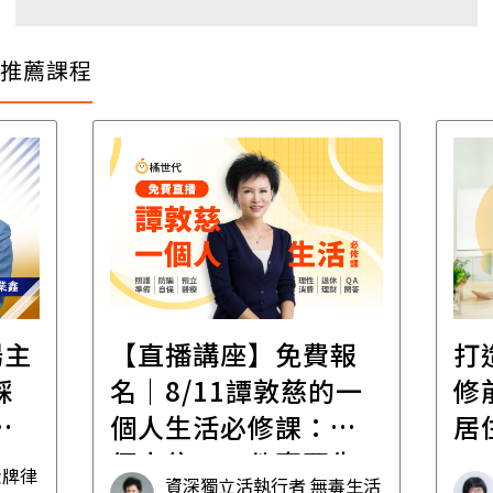
推薦課程
場主
【直播講座】免費報
打
踩
名｜8/11譚敦慈的一
修
職
個人生活必修課：一
居
個人住，五件事要先
金牌律
資深獨立活執行者 無毒生活