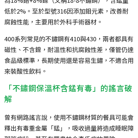
為18%鉻+8%鎳（又稱18-8不鏽鋼），含錳量
低於2%。至於型號316因添加鉬元素，改善耐
腐蝕性能，主要用於外科手術器材。
400系列常見的不鏽鋼有410與430，兩者都具有
磁性、不含鎳，耐溫性和抗腐蝕性差，僅管仍達
食品級標準，長期使用還是容易生鏽，不適合用
來裝酸性飲料。
「不鏽鋼保溫杯含錳有毒」的謠言破
解
曾有網路謠言說，使用不鏽鋼材質的餐具可能會
釋出有毒重金屬「錳」，吸收過量將造成睡眠障